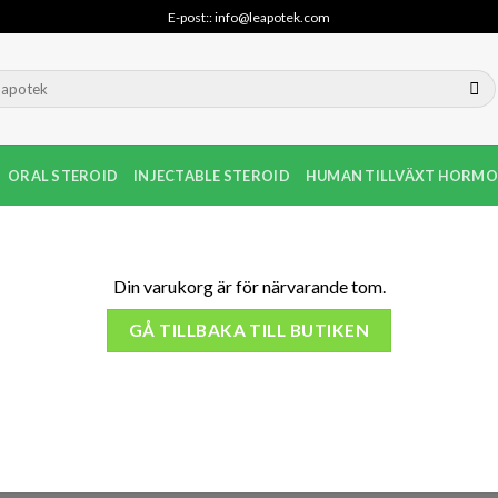
E-post:: info@leapotek.com
ORAL STEROID
INJECTABLE STEROID
HUMAN TILLVÄXT HORMO
Din varukorg är för närvarande tom.
GÅ TILLBAKA TILL BUTIKEN