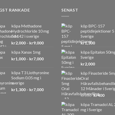
GST RANKADE
SENAST
köpa Methadone
köp BPC-157
Hydrochloride 10 mg
peptidinjektioner 5
54 142 i sverige
Sverige
Prisintervall:
kr
2,000
–
kr
9,000
kr
1,300
kr2,000
köpa Xanax 1mg
köpa Epitalon 50mg
till
Sverige
Prisintervall:
kr
1,000
–
kr
7,000
kr9,000
kr1,000
kr
2,000
till
köpa T3 Liothyronine
köp Finasteride 5m
kr7,000
Sodium 0.05 mg i
Oral
sverige
Håravfallsbehandli
12 Månader i Sveri
Prisintervall:
kr
1,300
–
kr
7,000
kr1,300
Det
Det
kr
550
kr
400
till
ursprunglig
nuvar
köpa Tramadol AL 
kr7,000
priset
priset
mg i Sverige
var:
är: