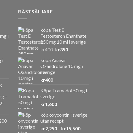
BÄSTSÄLJARE
köpa Test E
 mg i
Testosteron Enanthate
250 mg 10 ml i sverige
Det
Det
kr
400
kr
350
ursprungliga
nuvarande
 i
köpa Anavar
priset
priset
Oxandrolone 10 mg i
var:
är:
sverige
kr400.
kr350.
kr
400
g
Köpa Tramadol 50mg i
ng –
sverige
ge
kr
1,600
köp oxycontin i sverige
a
ande
200
utan recept
Prisintervall:
kr
2,250
–
kr
15,500