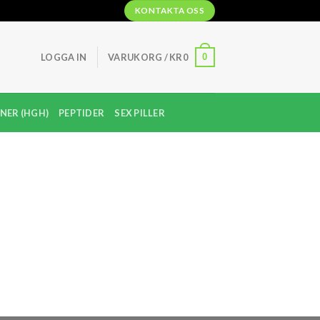
KONTAKTA OSS
0
LOGGA IN
VARUKORG /
KR
0
NER (HGH)
PEPTIDER
SEX PILLER