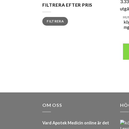
FILTRERA EFTER PRIS
Min
Max
FILTRERA
pris
pris
kö
mg
OM OSS
HÖ
Vard Apotek Medicin online är det