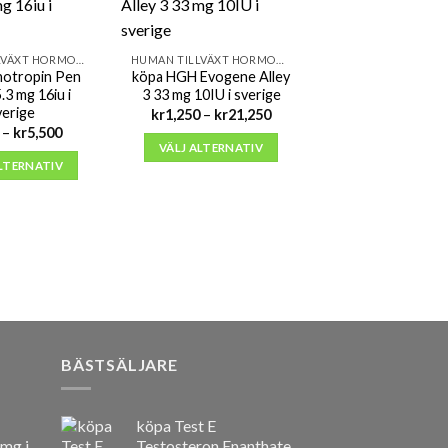
HUMAN TILLVÄXT HORMONER (HGH)
HUMAN TILLVÄXT HORMONER (HGH)
notropin Pen
köpa HGH Evogene Alley
.3 mg 16iu i
3 33 mg 10IU i sverige
verige
Prisintervall:
kr
1,250
–
kr
21,250
kr1,250
Prisintervall:
–
kr
5,500
till
kr750
VÄLJ ALTERNATIV
kr21,250
till
ALTERNATIV
kr5,500
BÄSTSÄLJARE
köpa Test E
 mg i
Testosteron Enanthate