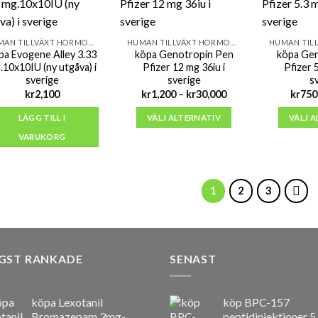
HUMAN TILLVÄXT HORMONER (HGH)
HUMAN TILLVÄXT HORMONER (HGH)
pa Evogene Alley 3.33
köpa Genotropin Pen
köpa Ge
.10x10IU (ny utgåva) i
Pfizer 12 mg 36iu i
Pfizer 5
sverige
sverige
s
Prisintervall:
kr
2,100
kr
1,200
–
kr
30,000
kr
750
kr1,200
till
LÄGG TILL I
VÄLJ ALTERNATIV
VÄLJ 
kr30,000
VARUKORG
1
2
3
GST RANKADE
SENAST
köpa Lexotanil
köp BPC-157
Bromazepam 3mg-
peptidinjektioner 5