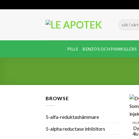
Skip
to
content
PILLS
BENZOS OCH PAINKILLERS
BROWSE
5-alfa-reduktashämmare
Dy
5-alpha reductase inhibitors
4iu