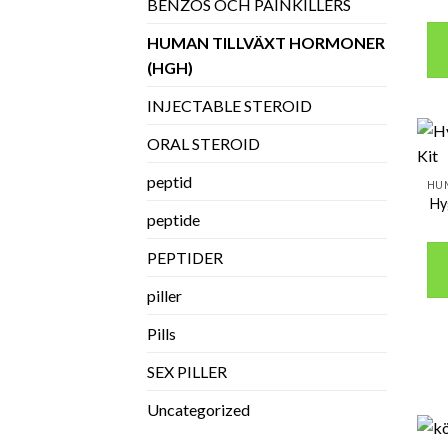
BENZOS OCH PAINKILLERS
HUMAN TILLVÄXT HORMONER
(HGH)
INJECTABLE STEROID
ORAL STEROID
peptid
Hy
peptide
PEPTIDER
piller
Pills
SEX PILLER
Uncategorized