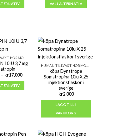
till
till
ALTERNATIV
VÄLJ ALTERNATIV
kr40,000
kr16,250
HUMAN TILLVÄXT HORMONER (HGH)
 10IU 3,7 mg
HUMAN TILLVÄXT HORMONER (HGH)
atropin
köpa Dynatrope
Prisintervall:
–
kr
17,000
Somatropina 10iu X 25
kr1,050
injektionsflaskor i
till
ALTERNATIV
kr17,000
sverige
kr
2,000
LÄGG TILL I
VARUKORG