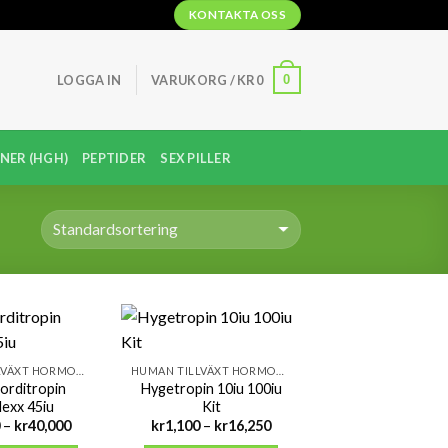
KONTAKTA OSS
0
LOGGA IN
VARUKORG /
KR
0
NER (HGH)
PEPTIDER
SEX PILLER
HUMAN TILLVÄXT HORMONER (HGH)
HUMAN TILLVÄXT HORMONER (HGH)
rditropin
Hygetropin 10iu 100iu
lexx 45iu
Kit
Prisintervall:
Prisintervall:
–
kr
40,000
kr
1,100
–
kr
16,250
kr1,250
kr1,100