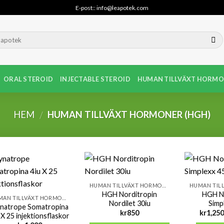
E-post:: info@leapotek.com
ORAL STEROID
INJECTABLE STEROID
HUMAN TILLVÄXT HORMO
HEM
HUMAN TILLVÄXT HORMONER (HGH)
/
HUMAN TILLVÄXT HORMONER (HGH)
HGH Norditropin
HGH No
HUMAN TILLVÄXT HORMONER (HGH)
Nordilet 30iu
Simp
natrope Somatropina
kr
850
kr
1,250
 X 25 injektionsflaskor