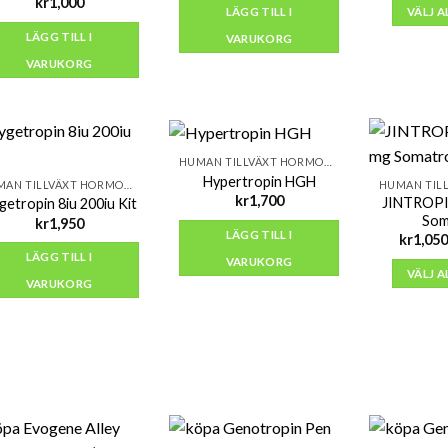
kr
1,000
LÄGG TILL I
VÄLJ 
LÄGG TILL I
VARUKORG
VARUKORG
HUMAN TILLVÄXT HORMONER (HGH)
Hypertropin HGH
HUMAN TILLVÄXT HORMONER (HGH)
kr
1,700
JINTROPIN
getropin 8iu 200iu Kit
Som
kr
1,950
LÄGG TILL I
kr
1,050
LÄGG TILL I
VARUKORG
VÄLJ 
VARUKORG