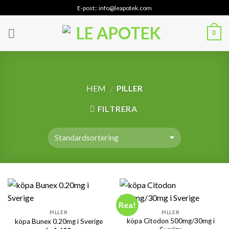
Skip
E-post:: info@leapotek.com
to
content
0
HEM
PILLER
/
FILTRERA
Rea!
PILLER
PILLER
köpa Citodon 500mg/30mg i
köpa Bunex 0.20mg i Sverige