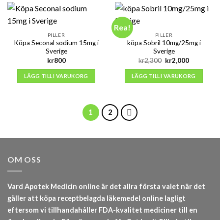
Rea!
PILLER
PILLER
Köpa Seconal sodium 15mg i
köpa Sobril 10mg/25mg i
Sverige
Sverige
Det
Det
kr
800
kr
2,300
kr
2,000
ursprungliga
nuvarande
priset
priset
LÄGG TILL I VARUKORG
LÄGG TILL I VARUKORG
var:
är:
kr2,300.
kr2,000.
1
2
OM OSS
Vard Apotek Medicin online är det allra första valet när det
gäller att köpa receptbelagda läkemedel online lagligt
eftersom vi tillhandahåller FDA-kvalitet mediciner till en