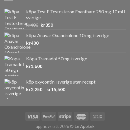
köpa Test E Testosteron Enanthate 250 mg 10 ml i
sverige
Det
Det
kr
400
kr
350
ursprungliga
nuvarande
köpa Anavar Oxandrolone 10 mg i sverige
priset
priset
kr
400
var:
är:
kr400.
kr350.
Köpa Tramadol 50mg i sverige
kr
1,600
köp oxycontin i sverige utan recept
Prisintervall:
kr
2,250
–
kr
15,500
kr2,250
till
kr15,500
upphovsrätt 2026 ©
Le Apotek