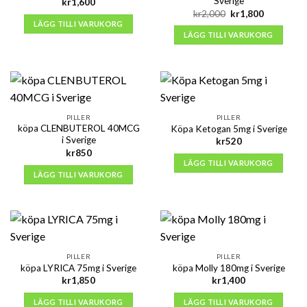
Sverige
kr
1,600
Det
Det
kr
2,000
kr
1,800
ursprungliga
nuvarande
LÄGG TILL I VARUKORG
priset
priset
LÄGG TILL I VARUKORG
var:
är:
kr2,000.
kr1,800.
PILLER
PILLER
köpa CLENBUTEROL 40MCG
Köpa Ketogan 5mg i Sverige
i Sverige
kr
520
kr
850
LÄGG TILL I VARUKORG
LÄGG TILL I VARUKORG
PILLER
PILLER
köpa LYRICA 75mg i Sverige
köpa Molly 180mg i Sverige
kr
1,850
kr
1,400
LÄGG TILL I VARUKORG
LÄGG TILL I VARUKORG