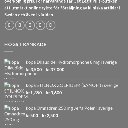
överkomlig pris. För närvarande får Get Legit Pills-butiken
ett utmärkt online rykte för försäljning av kliniska artiklar i
Swden och även i världen
HÖGST RANKADE
köpa Dilaudide Hydromorphone 8 mg i sverige
Prisintervall:
kr
3,500
–
kr
37,000
kr3,500
till
köpa STILNOX ZOLPIDEM (SANOFI) i sverige
kr37,000
Prisintervall:
kr
1,350
–
kr
3,600
kr1,350
till
köpa Omnadren 250 mg Jelfa Polen i sverige
kr3,600
Prisintervall:
kr
500
–
kr
2,500
kr500
till