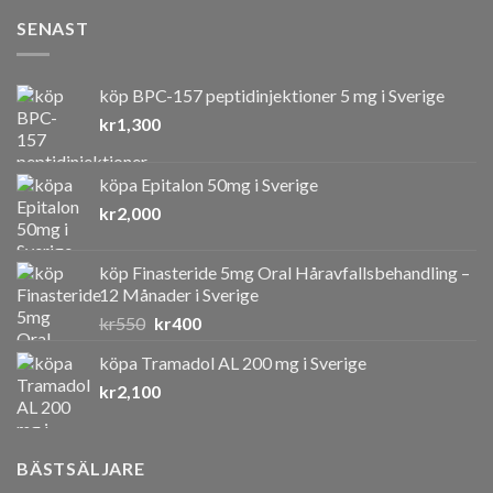
kr2,500
SENAST
köp BPC-157 peptidinjektioner 5 mg i Sverige
kr
1,300
köpa Epitalon 50mg i Sverige
kr
2,000
köp Finasteride 5mg Oral Håravfallsbehandling –
12 Månader i Sverige
Det
Det
kr
550
kr
400
ursprungliga
nuvarande
köpa Tramadol AL 200 mg i Sverige
priset
priset
kr
2,100
var:
är:
kr550.
kr400.
BÄSTSÄLJARE