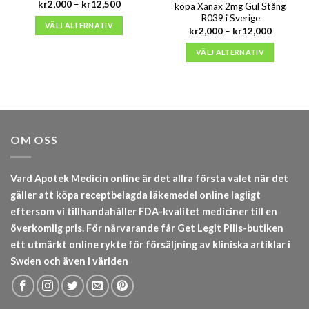
Prisintervall:
kr
2,000
–
kr
12,500
köpa Xanax 2mg Gul Stång
kr2,000
R039 i Sverige
till
VÄLJ ALTERNATIV
Prisinterv
kr12,500
kr
2,000
–
kr
12,000
kr2,000
till
VÄLJ ALTERNATIV
kr12,000
OM OSS
Vard Apotek Medicin online är det allra första valet när det
gäller att köpa receptbelagda läkemedel online lagligt
eftersom vi tillhandahåller FDA-kvalitet mediciner till en
överkomlig pris. För närvarande får Get Legit Pills-butiken
ett utmärkt online rykte för försäljning av kliniska artiklar i
Swden och även i världen