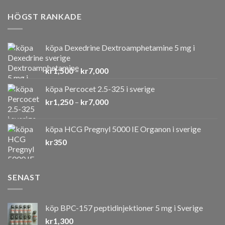
HÖGST RANKADE
köpa Dexedrine Dextroamphetamine 5 mg i
sverige
Prisintervall:
kr
1,500
–
kr
7,000
kr1,500
köpa Percocet 2.5-325 i sverige
till
Prisintervall:
kr
1,250
–
kr
7,000
kr7,000
kr1,250
till
köpa HCG Pregnyl 5000 IE Organon i sverige
kr7,000
kr
350
SENAST
köp BPC-157 peptidinjektioner 5 mg i Sverige
kr
1,300