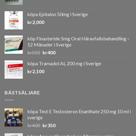
köpa Epitalon 50mg i Sverige
kr
2,000
köp Finasteride 5mg Oral Håravfallsbehandling –
12 Månader i Sverige
Det
Det
kr
550
kr
400
ursprungliga
nuvarande
köpa Tramadol AL 200 mg i Sverige
priset
priset
kr
2,100
var:
är:
kr550.
kr400.
BÄSTSÄLJARE
köpa Test E Testosteron Enanthate 250 mg 10 ml i
sverige
Det
Det
kr
400
kr
350
ursprungliga
nuvarande