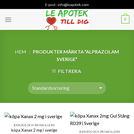
Skip
E-post:: info@leapotek.com
to
content
0
HEM
PRODUKTER MÄRKTA ”ALPRAZOLAM
/
SVERIGE”
FILTRERA
BENZOS OCH PAINKILLERS
köpa Xanax 2 mg i sverige
BENZOS OCH PAINKILLERS