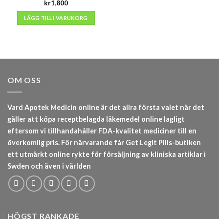
kr
1,800
LÄGG TILL I VARUKORG
OM OSS
Vard Apotek Medicin online är det allra första valet när det
gäller att köpa receptbelagda läkemedel online lagligt
eftersom vi tillhandahåller FDA-kvalitet mediciner till en
överkomlig pris. För närvarande får Get Legit Pills-butiken
ett utmärkt online rykte för försäljning av kliniska artiklar i
Swden och även i världen
HÖGST RANKADE