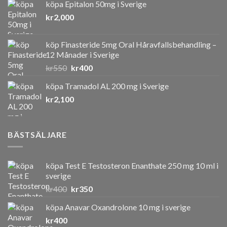
köpa Epitalon 50mg i Sverige
kr
2,000
köp Finasteride 5mg Oral Håravfallsbehandling –
12 Månader i Sverige
Det
Det
kr
550
kr
400
ursprungliga
nuvarande
köpa Tramadol AL 200 mg i Sverige
priset
priset
kr
2,100
var:
är:
kr550.
kr400.
BÄSTSÄLJARE
köpa Test E Testosteron Enanthate 250 mg 10 ml i
sverige
Det
Det
kr
400
kr
350
ursprungliga
nuvarande
köpa Anavar Oxandrolone 10 mg i sverige
priset
priset
kr
400
var:
är: