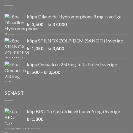
köpa Dilaudide Hydromorphone 8 mg i sverige
Prisintervall:
kr
3,500
–
kr
37,000
kr3,500
till
köpa STILNOX ZOLPIDEM (SANOFI) i sverige
kr37,000
Prisintervall:
kr
1,350
–
kr
3,600
kr1,350
till
köpa Omnadren 250 mg Jelfa Polen i sverige
kr3,600
Prisintervall:
kr
500
–
kr
2,500
kr500
till
kr2,500
SENAST
köp BPC-157 peptidinjektioner 5 mg i Sverige
kr
1,300