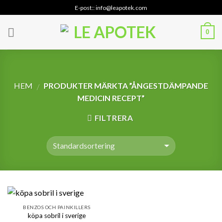
Skip
E-post:: info@leapotek.com
to
content
0
HEM
PRODUKTER MÄRKTA ”ÅNGESTDÄMPANDE
/
MEDICIN RECEPT”
FILTRERA
BENZOS OCH PAINKILLERS
köpa sobril i sverige