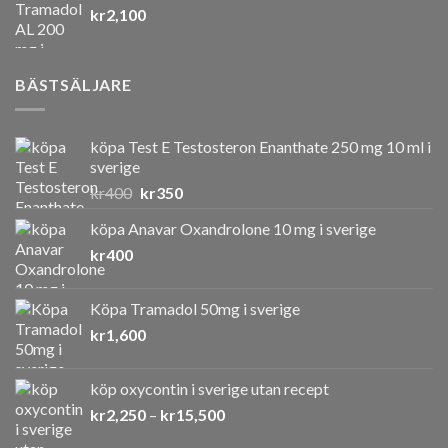
kr
2,100
var:
är:
kr550.
kr400.
BÄSTSÄLJARE
köpa Test E Testosteron Enanthate 250 mg 10 ml i
sverige
Det
Det
kr
400
kr
350
ursprungliga
nuvarande
köpa Anavar Oxandrolone 10 mg i sverige
priset
priset
kr
400
var:
är:
kr400.
kr350.
Köpa Tramadol 50mg i sverige
kr
1,600
köp oxycontin i sverige utan recept
Prisintervall:
kr
2,250
–
kr
15,500
kr2,250