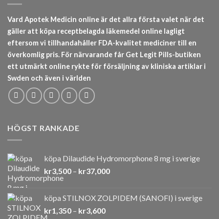
Vard Apotek Medicin online är det allra första valet när det
gäller att köpa receptbelagda läkemedel online lagligt
eftersom vi tillhandahåller FDA-kvalitet mediciner till en
överkomlig pris. För närvarande får Get Legit Pills-butiken
ett utmärkt online rykte för försäljning av kliniska artiklar i
Swden och även i världen
HÖGST RANKADE
köpa Dilaudide Hydromorphone 8 mg i sverige
Prisintervall:
kr
3,500
–
kr
37,000
kr3,500
till
köpa STILNOX ZOLPIDEM (SANOFI) i sverige
kr37,000
Prisintervall:
kr
1,350
–
kr
3,600