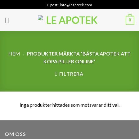
Skip
E-post:: info@leapotek.com
to
content
0
HEM
PRODUKTER MÄRKTA ”BÄSTA APOTEK ATT
/
KÖPA PILLER ONLINE”
FILTRERA
Inga produkter hittades som motsvarar ditt val.
OM OSS