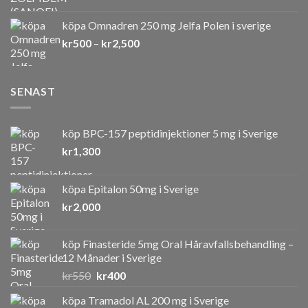
kr1,350
till
köpa Omnadren 250 mg Jelfa Polen i sverige
kr3,600
Prisintervall:
kr
500
–
kr
2,500
kr500
till
kr2,500
SENAST
köp BPC-157 peptidinjektioner 5 mg i Sverige
kr
1,300
köpa Epitalon 50mg i Sverige
kr
2,000
köp Finasteride 5mg Oral Håravfallsbehandling –
12 Månader i Sverige
Det
Det
kr
550
kr
400
ursprungliga
nuvarande
köpa Tramadol AL 200 mg i Sverige
priset
priset