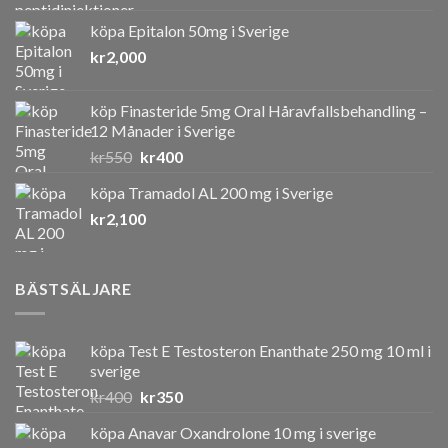
köpa Epitalon 50mg i Sverige
kr
2,000
köp Finasteride 5mg Oral Håravfallsbehandling –
12 Månader i Sverige
Det
Det
kr
550
kr
400
ursprungliga
nuvarande
köpa Tramadol AL 200 mg i Sverige
priset
priset
kr
2,100
var:
är:
kr550.
kr400.
BÄSTSÄLJARE
köpa Test E Testosteron Enanthate 250 mg 10 ml i
sverige
Det
Det
kr
400
kr
350
ursprungliga
nuvarande
köpa Anavar Oxandrolone 10 mg i sverige
priset
priset