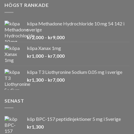
HÖGST RANKADE
köpa Methadone Hydrochloride 10 mg 54 142 i
sverige
Prisintervall:
kr
2,000
–
kr
9,000
kr2,000
köpa Xanax 1mg
till
Prisintervall:
kr
1,000
–
kr
7,000
kr9,000
kr1,000
till
köpa T3 Liothyronine Sodium 0.05 mg i sverige
kr7,000
Prisintervall:
kr
1,300
–
kr
7,000
kr1,300
till
kr7,000
SENAST
köp BPC-157 peptidinjektioner 5 mg i Sverige
kr
1,300