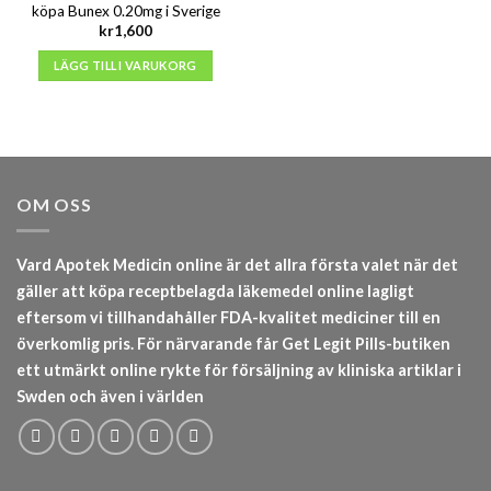
köpa Bunex 0.20mg i Sverige
kr
1,600
LÄGG TILL I VARUKORG
OM OSS
Vard Apotek Medicin online är det allra första valet när det
gäller att köpa receptbelagda läkemedel online lagligt
eftersom vi tillhandahåller FDA-kvalitet mediciner till en
överkomlig pris. För närvarande får Get Legit Pills-butiken
ett utmärkt online rykte för försäljning av kliniska artiklar i
Swden och även i världen