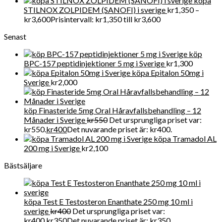
köpa
STILNOX ZOLPIDEM (SANOFI) i sverige
kr
1,350
–
kr
3,600
Prisintervall: kr1,350 till kr3,600
Senast
köp
BPC-157 peptidinjektioner 5 mg i Sverige
kr
1,300
köpa Epitalon 50mg i
Sverige
kr
2,000
köp Finasteride 5mg Oral Håravfallsbehandling – 12
Månader i Sverige
kr
550
Det ursprungliga priset var:
kr550.
kr
400
Det nuvarande priset är: kr400.
köpa Tramadol AL
200 mg i Sverige
kr
2,100
Bästsäljare
köpa Test E Testosteron Enanthate 250 mg 10 ml i
sverige
kr
400
Det ursprungliga priset var:
kr400.
kr
350
Det nuvarande priset är: kr350.