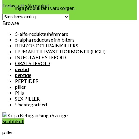
Endast ett sökresultat
Inga produkter i varukorgen.
Browse
5-alfa-reduktashämmare
5-alpha reductase inhibitors
BENZOS OCH PAINKILLERS
HUMAN TILLVÄXT HORMONER (HGH)
INJECTABLE STEROID
ORAL STEROID
peptid
peptide
PEPTIDER
piller
Pills
SEX PILLER
Uncategorized
Snabbkoll
piller