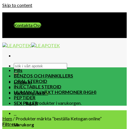
Skip to content
E-post:: info@leapotek.com
Kontakta Oss
E-post:: info@leapotek.com
Pills
BENZOS OCH PAINKILLERS
ORAL STEROID
Logga in
INJECTABLE STEROID
HUMAN TILLVÄXT HORMONER (HGH)
Varukorg /
kr
0
0
PEPTIDER
SEX PILLER
Inga produkter i varukorgen.
0
Hem
/
Produkter märkta ”beställa Ketogan online”
Filtrera
Varukorg