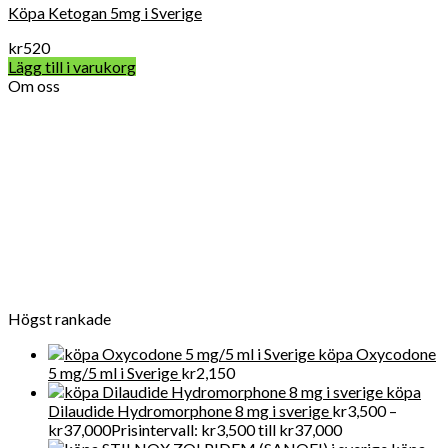
Köpa Ketogan 5mg i Sverige
kr
520
Lägg till i varukorg
Om oss
Vard Apotek Medicin online är det allra första valet när det
gäller att köpa receptbelagda läkemedel online lagligt eftersom
vi tillhandahåller FDA-kvalitet mediciner till en överkomlig pris.
För närvarande får Get Legit Pills-butiken ett utmärkt online
rykte för försäljning av kliniska artiklar i Swden och även i
världen
Högst rankade
köpa Oxycodone
5 mg/5 ml i Sverige
kr
2,150
köpa
Dilaudide Hydromorphone 8 mg i sverige
kr
3,500
–
kr
37,000
Prisintervall: kr3,500 till kr37,000