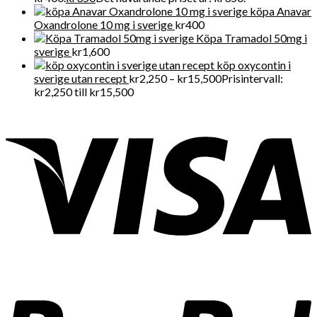
köpa Anavar
Oxandrolone 10 mg i sverige
kr
400
Köpa Tramadol 50mg i
sverige
kr
1,600
köp oxycontin i
sverige utan recept
kr
2,250
–
kr
15,500
Prisintervall:
kr2,250 till kr15,500