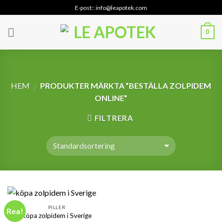
Skip
E-post:: info@leapotek.com
to
content
0
HEM
PRODUKTER MÄRKTA ”BESTÄLLA ZOLPIDEM
/
ONLINE”
FILTRERA
PILLER
Rea!
köpa zolpidem i Sverige