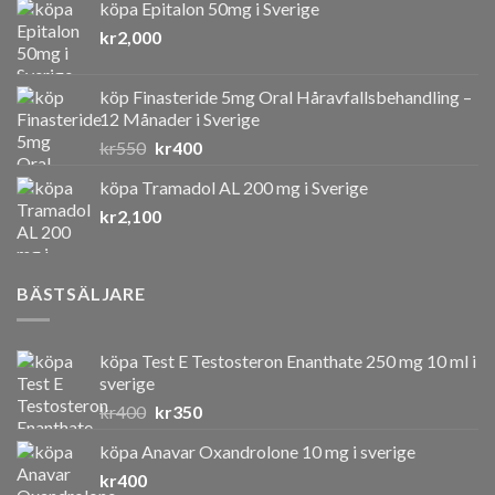
köpa Epitalon 50mg i Sverige
kr
2,000
köp Finasteride 5mg Oral Håravfallsbehandling –
12 Månader i Sverige
Det
Det
kr
550
kr
400
ursprungliga
nuvarande
köpa Tramadol AL 200 mg i Sverige
priset
priset
kr
2,100
var:
är:
kr550.
kr400.
BÄSTSÄLJARE
köpa Test E Testosteron Enanthate 250 mg 10 ml i
sverige
Det
Det
kr
400
kr
350
ursprungliga
nuvarande
köpa Anavar Oxandrolone 10 mg i sverige
priset
priset
kr
400
var:
är: