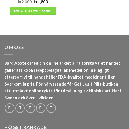
Det
Det
kr
2,000
kr
1,800
ursprungliga
nuvarande
priset
priset
LÄGG TILL I VARUKORG
var:
är:
kr2,000.
kr1,800.
OM OSS
Vard Apotek Medicin online är det allra första valet när det
gäller att köpa receptbelagda läkemedel online lagligt
eftersom vi tillhandahåller FDA-kvalitet mediciner till en
överkomlig pris. För närvarande får Get Legit Pills-butiken
ett utmärkt online rykte för försäljning av kliniska artiklar i
Swden och även i världen
HÖGST RANKADE