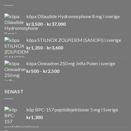
köpa Dilaudide Hydromorphone 8 mg i sverige
Prisintervall:
kr
3,500
–
kr
37,000
kr3,500
till
köpa STILNOX ZOLPIDEM (SANOFI) i sverige
kr37,000
Prisintervall:
kr
1,350
–
kr
3,600
kr1,350
till
köpa Omnadren 250 mg Jelfa Polen i sverige
kr3,600
Prisintervall:
kr
500
–
kr
2,500
kr500
till
kr2,500
SENAST
köp BPC-157 peptidinjektioner 5 mg i Sverige
kr
1,300