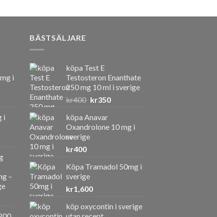
BÄSTSÄLJARE
köpa Test E
 mg i
Testosteron Enanthate
250 mg 10 ml i sverige
Det
Det
kr
400
kr
350
ursprungliga
nuvarande
 i
köpa Anavar
priset
priset
Oxandrolone 10 mg i
var:
är:
sverige
kr400.
kr350.
kr
400
g
Köpa Tramadol 50mg i
ng –
sverige
ge
kr
1,600
köp oxycontin i sverige
a
ande
200
utan recept