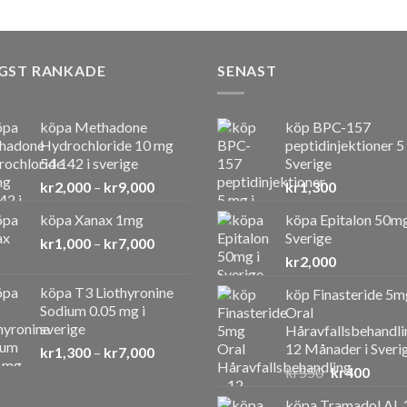
GST RANKADE
SENAST
köpa Methadone
köp BPC-157
Hydrochloride 10 mg
peptidinjektioner 5
54 142 i sverige
Sverige
Prisintervall:
kr
2,000
–
kr
9,000
kr
1,300
kr2,000
köpa Xanax 1mg
köpa Epitalon 50mg
till
Sverige
Prisintervall:
kr
1,000
–
kr
7,000
kr9,000
kr1,000
kr
2,000
till
köpa T3 Liothyronine
köp Finasteride 5m
kr7,000
Sodium 0.05 mg i
Oral
sverige
Håravfallsbehandli
12 Månader i Sveri
Prisintervall:
kr
1,300
–
kr
7,000
kr1,300
Det
Det
kr
550
kr
400
till
ursprunglig
nuvar
köpa Tramadol AL 