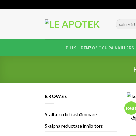
Skip
to
content
PILLS
BENZOS OCH PAINKILLERS
BROWSE
Rea
5-alfa-reduktashämmare
kö
5-alpha reductase inhibitors