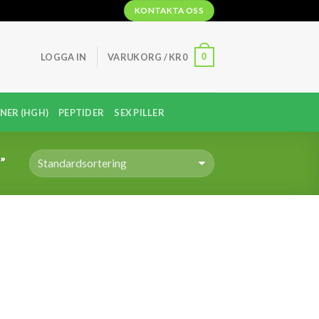
KONTAKTA OSS
0
LOGGA IN
VARUKORG /
KR
0
NER (HGH)
PEPTIDER
SEX PILLER
”