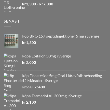
Prisintervall:
kr
1,300
–
kr
7,000
kr1,300
till
kr7,000
SENAST
köp BPC-157 peptidinjektioner 5 mg i Sverige
kr
1,300
köpa Epitalon 50mg i Sverige
kr
2,000
köp Finasteride 5mg Oral Håravfallsbehandling –
12 Månader i Sverige
Det
Det
kr
550
kr
400
ursprungliga
nuvarande
köpa Tramadol AL 200 mg i Sverige
priset
priset
kr
2,100
var:
är:
kr550.
kr400.