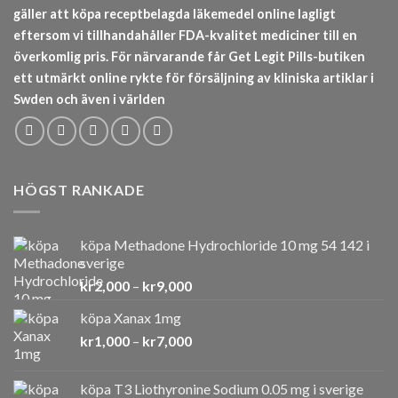
gäller att köpa receptbelagda läkemedel online lagligt
eftersom vi tillhandahåller FDA-kvalitet mediciner till en
överkomlig pris. För närvarande får Get Legit Pills-butiken
ett utmärkt online rykte för försäljning av kliniska artiklar i
Swden och även i världen
HÖGST RANKADE
köpa Methadone Hydrochloride 10 mg 54 142 i
sverige
Prisintervall:
kr
2,000
–
kr
9,000
kr2,000
köpa Xanax 1mg
till
Prisintervall:
kr
1,000
–
kr
7,000
kr9,000
kr1,000
till
köpa T3 Liothyronine Sodium 0.05 mg i sverige
kr7,000