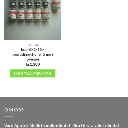
PEPTIDE
köp BPC-157
peptidinjektioner 5 mg i
Sverige
kr
1,300
LÄGG TILL I VARUKORG
OM OSS
Vard Apotek Medicin online är det allra första valet när det