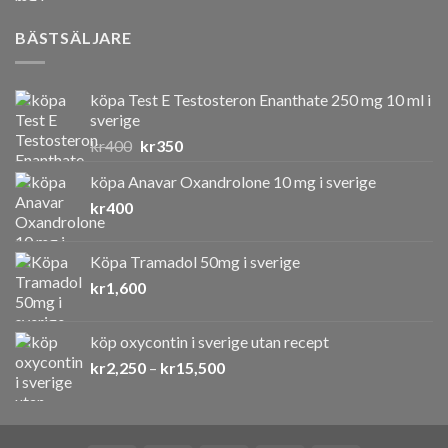
BÄSTSÄLJARE
köpa Test E Testosteron Enanthate 250 mg 10 ml i
sverige
Det
Det
kr
400
kr
350
ursprungliga
nuvarande
köpa Anavar Oxandrolone 10 mg i sverige
priset
priset
kr
400
var:
är:
kr400.
kr350.
Köpa Tramadol 50mg i sverige
kr
1,600
köp oxycontin i sverige utan recept
Prisintervall:
kr
2,250
–
kr
15,500
kr2,250
till
kr15,500