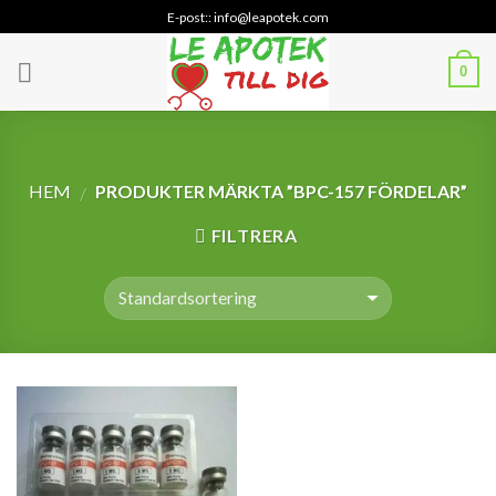
Skip
E-post:: info@leapotek.com
to
content
0
HEM
PRODUKTER MÄRKTA ”BPC-157 FÖRDELAR”
/
FILTRERA