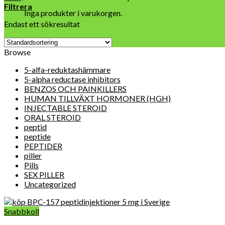
Filtrera
Inga produkter i varukorgen.
Endast ett sökresultat
Browse
5-alfa-reduktashämmare
5-alpha reductase inhibitors
BENZOS OCH PAINKILLERS
HUMAN TILLVÄXT HORMONER (HGH)
INJECTABLE STEROID
ORAL STEROID
peptid
peptide
PEPTIDER
piller
Pills
SEX PILLER
Uncategorized
Snabbkoll