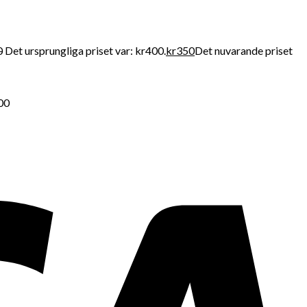
0
Det ursprungliga priset var: kr400.
kr
350
Det nuvarande priset
500