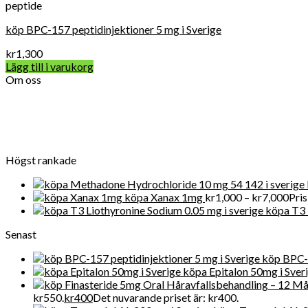
peptide
köp BPC-157 peptidinjektioner 5 mg i Sverige
kr
1,300
Lägg till i varukorg
Om oss
Vard Apotek Medicin online är det allra första valet när det gälle
närvarande får Get Legit Pills-butiken ett utmärkt online rykte fö
Högst rankade
köpa Xanax 1mg
kr
1,000
–
kr
7,000
Pris
köpa T3 
Senast
köp BPC-1
köpa Epitalon 50mg i Sver
kr550.
kr
400
Det nuvarande priset är: kr400.