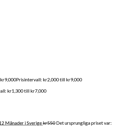
andahåller FDA-kvalitet mediciner till en överkomlig pris. För
kr
9,000
Prisintervall: kr2,000 till kr9,000
all: kr1,300 till kr7,000
12 Månader i Sverige
kr
550
Det ursprungliga priset var: