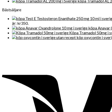
köpa Tramadol AL 2
Bästsäljare
är: kr350.
köpa Anavar 
Köpa Tramadol 50mg i s
köp oxycontin i sver