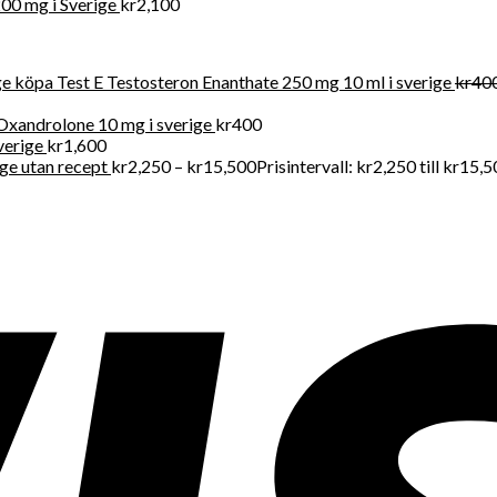
00 mg i Sverige
kr
2,100
köpa Test E Testosteron Enanthate 250 mg 10 ml i sverige
kr
40
Oxandrolone 10 mg i sverige
kr
400
verige
kr
1,600
ige utan recept
kr
2,250
–
kr
15,500
Prisintervall: kr2,250 till kr15,