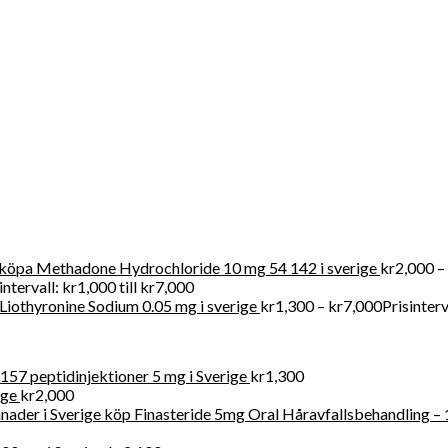
r att köpa receptbelagda läkemedel online lagligt eftersom vi tillh
r försäljning av kliniska artiklar i Swden och även i världen
köpa Methadone Hydrochloride 10 mg 54 142 i sverige
kr
2,000
–
intervall: kr1,000 till kr7,000
Liothyronine Sodium 0.05 mg i sverige
kr
1,300
–
kr
7,000
Prisinterv
57 peptidinjektioner 5 mg i Sverige
kr
1,300
ige
kr
2,000
köp Finasteride 5mg Oral Håravfallsbehandling – 