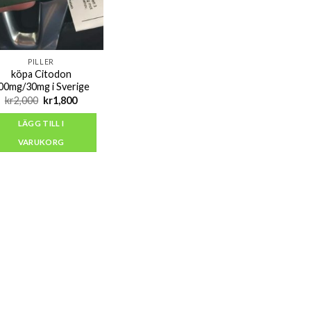
PILLER
köpa Citodon
00mg/30mg i Sverige
Det
Det
kr
2,000
kr
1,800
ursprungliga
nuvarande
priset
priset
LÄGG TILL I
var:
är:
kr2,000.
kr1,800.
VARUKORG