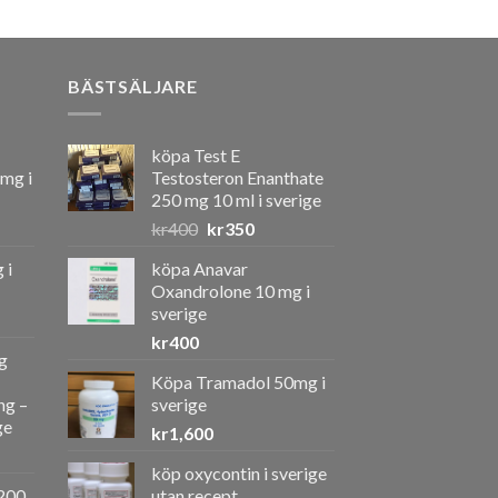
BÄSTSÄLJARE
köpa Test E
 mg i
Testosteron Enanthate
250 mg 10 ml i sverige
Det
Det
kr
400
kr
350
ursprungliga
nuvarande
 i
köpa Anavar
priset
priset
Oxandrolone 10 mg i
var:
är:
sverige
kr400.
kr350.
kr
400
g
Köpa Tramadol 50mg i
ng –
sverige
ge
kr
1,600
köp oxycontin i sverige
a
ande
200
utan recept