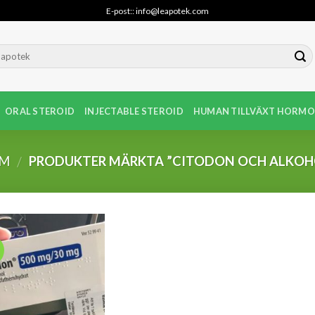
E-post:: info@leapotek.com
ORAL STEROID
INJECTABLE STEROID
HUMAN TILLVÄXT HORMO
EM
PRODUKTER MÄRKTA ”CITODON OCH ALKOH
/
!