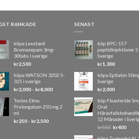
GST RANKADE
SENAST
köpa Lexotanil
köp BPC-157
Bromazepam 3mg-
peptidinjektioner 5
30tabs i sverige
Sverige
kr
2,500
kr
1,300
köpa WATSON 3202 5-
köpa Epitalon 50mg
325 i sverige
Sverige
Prisintervall:
kr
2,000
–
kr
8,000
kr
2,000
kr2,000
Testex Elmu
köp Finasteride 5m
till
Prolongatum 250 mg 2
Oral
kr8,000
ml
Håravfallsbehandli
12 Månader i Sveri
Prisintervall:
kr
250
–
kr
2,500
Det
Det
kr250
kr
550
kr
400
ursprunglig
nuvar
till
köpa Tramadol AL 