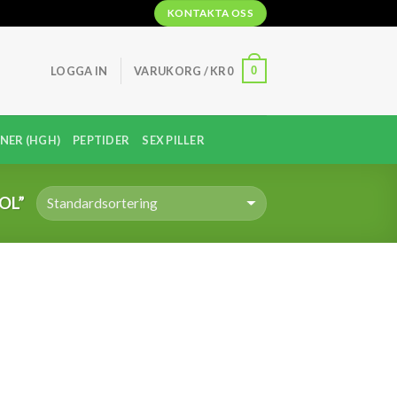
KONTAKTA OSS
0
LOGGA IN
VARUKORG /
KR
0
NER (HGH)
PEPTIDER
SEX PILLER
OL”