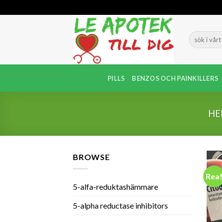
Skip
to
content
PILLS
BENZOS OCH PAINKILLERS
H
BROWSE
Rea
5-alfa-reduktashämmare
5-alpha reductase inhibitors