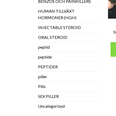
BENZOS OCH PAINKILLERS
HUMAN TILLVÄXT
HORMONER (HGH)
INJECTABLE STEROID
5
ORAL STEROID
peptid
peptide
PEPTIDER
piller
Pills
SEX PILLER
Uncategorized