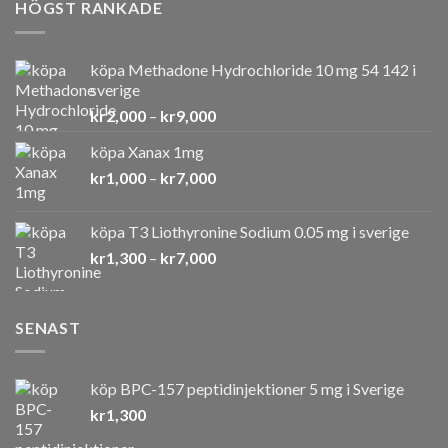
HÖGST RANKADE
köpa Methadone Hydrochloride 10 mg 54 142 i
sverige
Prisintervall:
kr
2,000
–
kr
9,000
kr2,000
köpa Xanax 1mg
till
Prisintervall:
kr
1,000
–
kr
7,000
kr9,000
kr1,000
till
köpa T3 Liothyronine Sodium 0.05 mg i sverige
kr7,000
Prisintervall:
kr
1,300
–
kr
7,000
kr1,300
till
kr7,000
SENAST
köp BPC-157 peptidinjektioner 5 mg i Sverige
kr
1,300