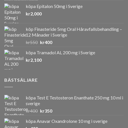
köpa Epitalon 50mg i Sverige
kr
2,000
köp Finasteride 5mg Oral Håravfallsbehandling –
12 Månader i Sverige
Det
Det
kr
550
kr
400
ursprungliga
nuvarande
köpa Tramadol AL 200 mg i Sverige
priset
priset
kr
2,100
var:
är:
kr550.
kr400.
BÄSTSÄLJARE
köpa Test E Testosteron Enanthate 250 mg 10 ml i
sverige
Det
Det
kr
400
kr
350
ursprungliga
nuvarande
köpa Anavar Oxandrolone 10 mg i sverige
priset
priset