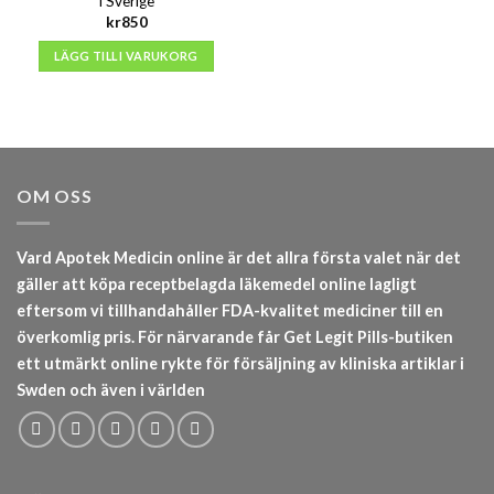
i Sverige
kr
850
LÄGG TILL I VARUKORG
OM OSS
Vard Apotek Medicin online är det allra första valet när det
gäller att köpa receptbelagda läkemedel online lagligt
eftersom vi tillhandahåller FDA-kvalitet mediciner till en
överkomlig pris. För närvarande får Get Legit Pills-butiken
ett utmärkt online rykte för försäljning av kliniska artiklar i
Swden och även i världen