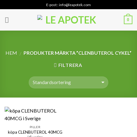
Skip
E-post:: info@leapotek.com
to
content
0
HEM
PRODUKTER MÄRKTA ”CLENBUTEROL CYKEL”
/
FILTRERA
PILLER
köpa CLENBUTEROL 40MCG