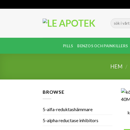
Skip
to
content
PILLS
BENZOS OCH PAINKILLERS
HEM
/
BROWSE
5-alfa-reduktashämmare
5-alpha reductase inhibitors