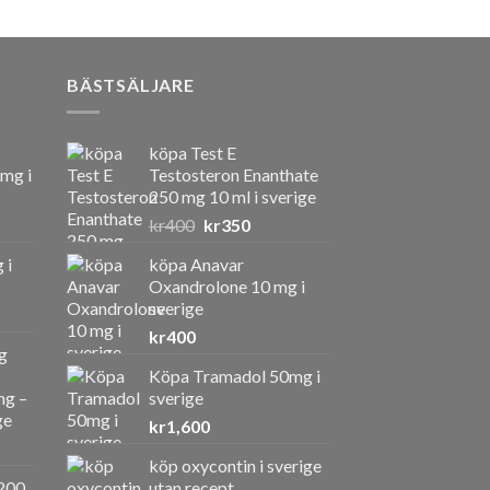
BÄSTSÄLJARE
köpa Test E
 mg i
Testosteron Enanthate
250 mg 10 ml i sverige
Det
Det
kr
400
kr
350
ursprungliga
nuvarande
 i
köpa Anavar
priset
priset
Oxandrolone 10 mg i
var:
är:
sverige
kr400.
kr350.
kr
400
g
Köpa Tramadol 50mg i
ng –
sverige
ge
kr
1,600
köp oxycontin i sverige
a
ande
200
utan recept