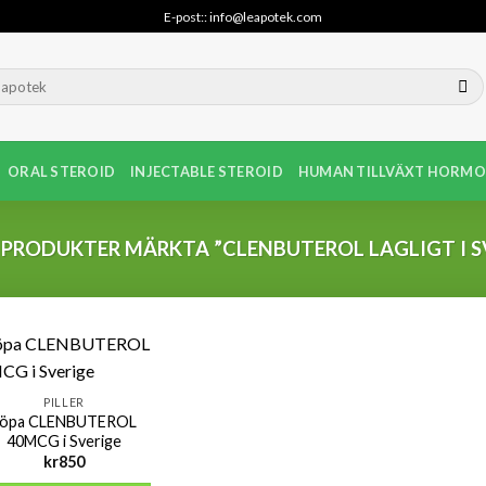
E-post:: info@leapotek.com
ORAL STEROID
INJECTABLE STEROID
HUMAN TILLVÄXT HORMO
PRODUKTER MÄRKTA ”CLENBUTEROL LAGLIGT I S
PILLER
köpa CLENBUTEROL
40MCG i Sverige
kr
850