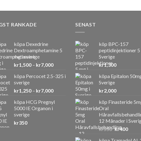
GST RANKADE
SENAST
köpa Dexedrine
köp BPC-157
Dextroamphetamine 5
peptidinjektioner 5
mg i sverige
Sverige
Prisintervall:
kr
1,500
–
kr
7,000
kr
1,300
kr1,500
köpa Percocet 2.5-325 i
köpa Epitalon 50mg
till
sverige
Sverige
kr7,000
Prisintervall:
kr
1,250
–
kr
7,000
kr
2,000
kr1,250
köpa HCG Pregnyl
köp Finasteride 5m
till
5000 IE Organon i
Oral
kr7,000
sverige
Håravfallsbehandli
12 Månader i Sveri
kr
350
Det
Det
kr
550
kr
400
ursprunglig
nuvar
köpa Tramadol AL 