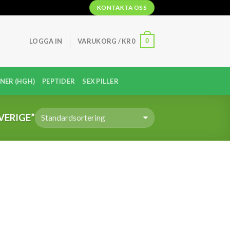
KONTAKTA OSS
0
LOGGA IN
VARUKORG /
KR
0
NER (HGH)
PEPTIDER
SEX PILLER
VERIGE”