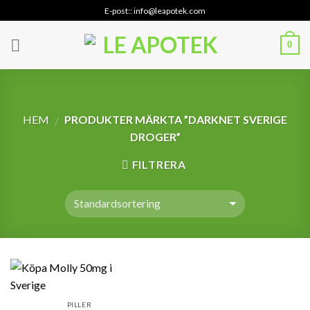
Skip
E-post:: info@leapotek.com
to
content
0
HEM
PRODUKTER MÄRKTA ”DARKNET SVERIGE
/
DROGER”
FILTRERA
PILLER