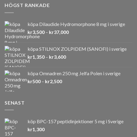
HÖGST RANKADE
köpa Dilaudide Hydromorphone 8 mg i sverige
Prisintervall:
kr
3,500
–
kr
37,000
kr3,500
till
köpa STILNOX ZOLPIDEM (SANOFI) i sverige
kr37,000
Prisintervall:
kr
1,350
–
kr
3,600
kr1,350
till
köpa Omnadren 250 mg Jelfa Polen i sverige
kr3,600
Prisintervall:
kr
500
–
kr
2,500
kr500
till
kr2,500
SENAST
köp BPC-157 peptidinjektioner 5 mg i Sverige
kr
1,300