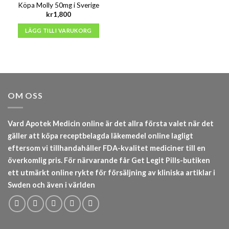
Köpa Molly 50mg i Sverige
kr
1,800
LÄGG TILL I VARUKORG
OM OSS
Vard Apotek Medicin online är det allra första valet när det
gäller att köpa receptbelagda läkemedel online lagligt
eftersom vi tillhandahåller FDA-kvalitet mediciner till en
överkomlig pris. För närvarande får Get Legit Pills-butiken
ett utmärkt online rykte för försäljning av kliniska artiklar i
Swden och även i världen