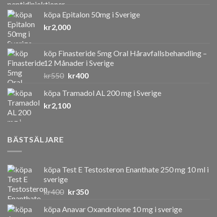
köpa Epitalon 50mg i Sverige
kr
2,000
köp Finasteride 5mg Oral Håravfallsbehandling –
12 Månader i Sverige
Det
Det
kr
550
kr
400
ursprungliga
nuvarande
köpa Tramadol AL 200 mg i Sverige
priset
priset
kr
2,100
var:
är:
kr550.
kr400.
BÄSTSÄLJARE
köpa Test E Testosteron Enanthate 250 mg 10 ml i
sverige
Det
Det
kr
400
kr
350
ursprungliga
nuvarande
köpa Anavar Oxandrolone 10 mg i sverige
priset
priset