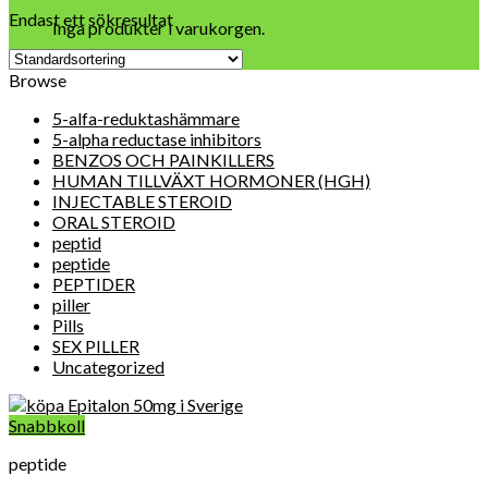
Endast ett sökresultat
Inga produkter i varukorgen.
Browse
5-alfa-reduktashämmare
5-alpha reductase inhibitors
BENZOS OCH PAINKILLERS
HUMAN TILLVÄXT HORMONER (HGH)
INJECTABLE STEROID
ORAL STEROID
peptid
peptide
PEPTIDER
piller
Pills
SEX PILLER
Uncategorized
Snabbkoll
peptide