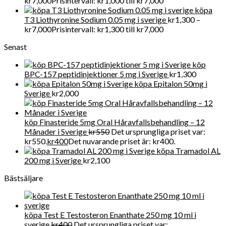
kr
7,000
Prisintervall: kr1,000 till kr7,000
köpa
T3 Liothyronine Sodium 0.05 mg i sverige
kr
1,300
–
kr
7,000
Prisintervall: kr1,300 till kr7,000
Senast
köp
BPC-157 peptidinjektioner 5 mg i Sverige
kr
1,300
köpa Epitalon 50mg i
Sverige
kr
2,000
köp Finasteride 5mg Oral Håravfallsbehandling – 12
Månader i Sverige
kr
550
Det ursprungliga priset var:
kr550.
kr
400
Det nuvarande priset är: kr400.
köpa Tramadol AL
200 mg i Sverige
kr
2,100
Bästsäljare
köpa Test E Testosteron Enanthate 250 mg 10 ml i
sverige
kr
400
Det ursprungliga priset var: