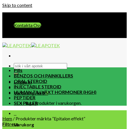
Skip to content
E-post:: info@leapotek.com
Kontakta Oss
E-post:: info@leapotek.com
Pills
BENZOS OCH PAINKILLERS
ORAL STEROID
Logga in
INJECTABLE STEROID
HUMAN TILLVÄXT HORMONER (HGH)
Varukorg /
kr
0
0
PEPTIDER
SEX PILLER
Inga produkter i varukorgen.
0
Hem
/
Produkter märkta ”Epitalon effekt”
Filtrera
Varukorg