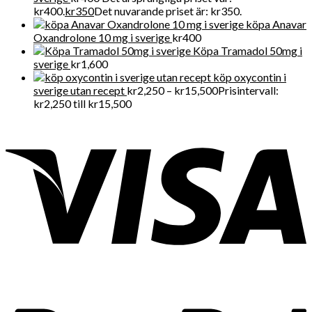
kr400.
kr
350
Det nuvarande priset är: kr350.
köpa Anavar
Oxandrolone 10 mg i sverige
kr
400
Köpa Tramadol 50mg i
sverige
kr
1,600
köp oxycontin i
sverige utan recept
kr
2,250
–
kr
15,500
Prisintervall:
kr2,250 till kr15,500