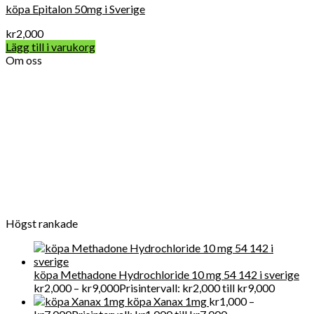
köpa Epitalon 50mg i Sverige
kr
2,000
Lägg till i varukorg
Om oss
Vard Apotek Medicin online är det allra första valet när det
gäller att köpa receptbelagda läkemedel online lagligt eftersom
vi tillhandahåller FDA-kvalitet mediciner till en överkomlig pris.
För närvarande får Get Legit Pills-butiken ett utmärkt online
rykte för försäljning av kliniska artiklar i Swden och även i
världen
Högst rankade
köpa Methadone Hydrochloride 10 mg 54 142 i sverige
kr
2,000
–
kr
9,000
Prisintervall: kr2,000 till kr9,000
köpa Xanax 1mg
kr
1,000
–