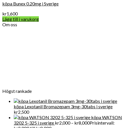
köpa Bunex 0.20mg i Sverige
kr
1,600
Lägg till i varukorg
Om oss
Vard Apotek Medicin online är det allra första valet när det
gäller att köpa receptbelagda läkemedel online lagligt eftersom
vi tillhandahåller FDA-kvalitet mediciner till en överkomlig pris.
För närvarande får Get Legit Pills-butiken ett utmärkt online
rykte för försäljning av kliniska artiklar i Swden och även i
världen
Högst rankade
köpa Lexotanil Bromazepam 3mg-30tabs i sverige
kr
2,500
köpa WATSON
3202 5-325 i sverige
kr
2,000
–
kr
8,000
Prisintervall: