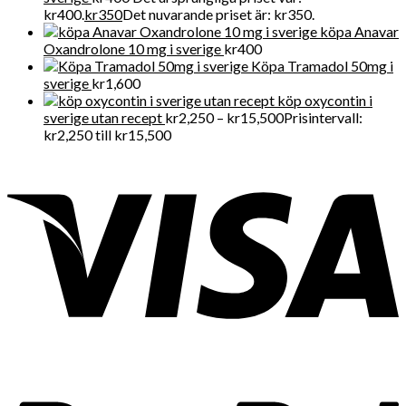
kr400.
kr
350
Det nuvarande priset är: kr350.
köpa Anavar
Oxandrolone 10 mg i sverige
kr
400
Köpa Tramadol 50mg i
sverige
kr
1,600
köp oxycontin i
sverige utan recept
kr
2,250
–
kr
15,500
Prisintervall:
kr2,250 till kr15,500