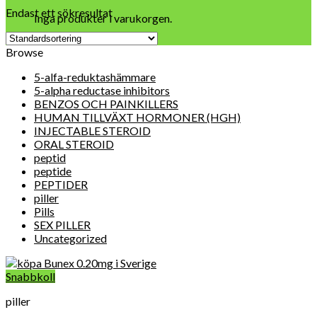
Endast ett sökresultat
Inga produkter i varukorgen.
Browse
5-alfa-reduktashämmare
5-alpha reductase inhibitors
BENZOS OCH PAINKILLERS
HUMAN TILLVÄXT HORMONER (HGH)
INJECTABLE STEROID
ORAL STEROID
peptid
peptide
PEPTIDER
piller
Pills
SEX PILLER
Uncategorized
Snabbkoll
piller