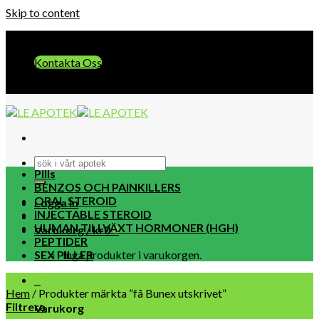
Skip to content
E-post:: info@leapotek.com
Kontakta Oss
E-post:: info@leapotek.com
Pills
BENZOS OCH PAINKILLERS
ORAL STEROID
Logga in
INJECTABLE STEROID
HUMAN TILLVÄXT HORMONER (HGH)
Varukorg /
kr
0
0
PEPTIDER
SEX PILLER
Inga produkter i varukorgen.
0
Hem
/
Produkter märkta ”få Bunex utskrivet”
Filtrera
Varukorg