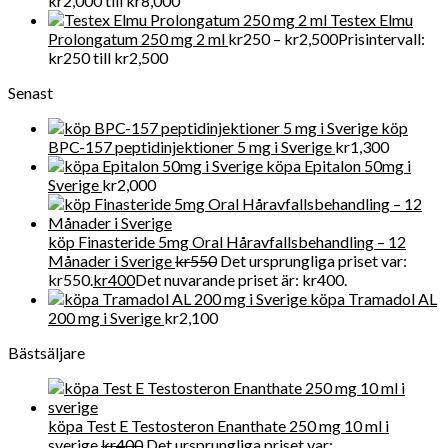
kr2,000 till kr8,000
Testex Elmu
Prolongatum 250 mg 2 ml
kr
250
–
kr
2,500
Prisintervall:
kr250 till kr2,500
Senast
köp
BPC-157 peptidinjektioner 5 mg i Sverige
kr
1,300
köpa Epitalon 50mg i
Sverige
kr
2,000
köp Finasteride 5mg Oral Håravfallsbehandling – 12
Månader i Sverige
kr
550
Det ursprungliga priset var:
kr550.
kr
400
Det nuvarande priset är: kr400.
köpa Tramadol AL
200 mg i Sverige
kr
2,100
Bästsäljare
köpa Test E Testosteron Enanthate 250 mg 10 ml i
sverige
kr
400
Det ursprungliga priset var: