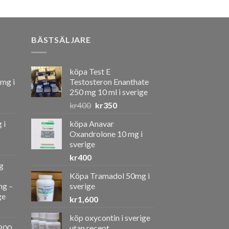
BÄSTSÄLJARE
köpa Test E
 mg i
Testosteron Enanthate
250 mg 10 ml i sverige
Det
Det
kr
400
kr
350
ursprungliga
nuvarande
 i
köpa Anavar
priset
priset
Oxandrolone 10 mg i
var:
är:
sverige
kr400.
kr350.
kr
400
g
Köpa Tramadol 50mg i
ng –
sverige
ge
kr
1,600
köp oxycontin i sverige
a
ande
200
utan recept