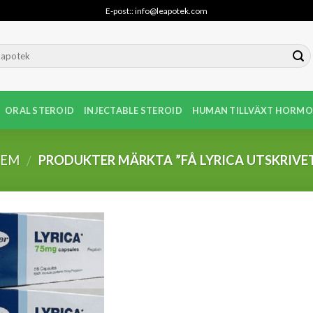
E-post:: info@leapotek.com
ORAL STEROID
INJECTABLE STEROID
HUMAN TILLVÄXT HORMO
HEM
PRODUKTER MÄRKTA ”FÅ LYRICA UTSKRIVE
/