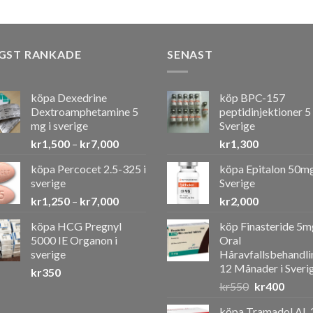
GST RANKADE
SENAST
köpa Dexedrine
köp BPC-157
Dextroamphetamine 5
peptidinjektioner 5
mg i sverige
Sverige
Prisintervall:
kr
1,500
–
kr
7,000
kr
1,300
kr1,500
köpa Percocet 2.5-325 i
köpa Epitalon 50mg
till
sverige
Sverige
kr7,000
Prisintervall:
kr
1,250
–
kr
7,000
kr
2,000
kr1,250
köpa HCG Pregnyl
köp Finasteride 5m
till
5000 IE Organon i
Oral
kr7,000
sverige
Håravfallsbehandli
12 Månader i Sveri
kr
350
Det
Det
kr
550
kr
400
ursprunglig
nuvar
köpa Tramadol AL 