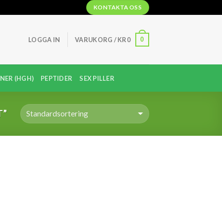
KONTAKTA OSS
0
LOGGA IN
VARUKORG /
KR
0
NER (HGH)
PEPTIDER
SEX PILLER
T”