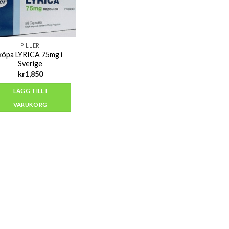
PILLER
köpa LYRICA 75mg i
Sverige
kr
1,850
LÄGG TILL I
VARUKORG