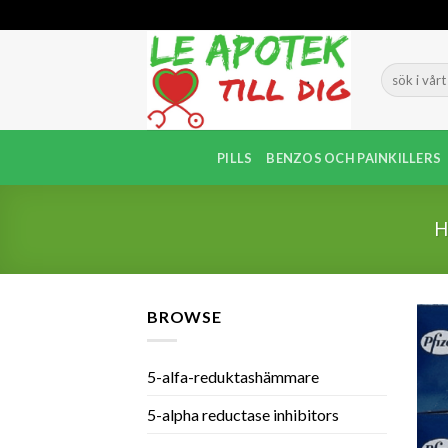
Skip
to
content
PILLS
BENZOS OCH PAINKILLERS
BROWSE
5-alfa-reduktashämmare
5-alpha reductase inhibitors