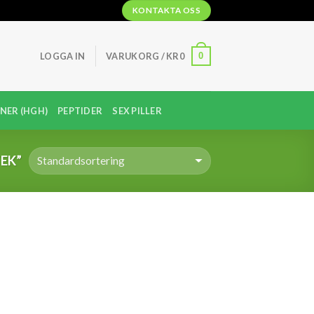
KONTAKTA OSS
0
LOGGA IN
VARUKORG /
KR
0
NER (HGH)
PEPTIDER
SEX PILLER
EK”