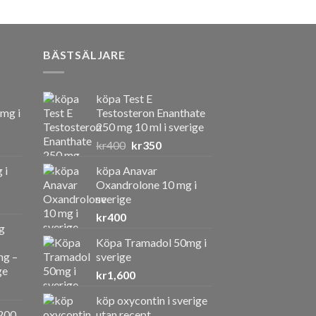
BÄSTSÄLJARE
köpa Test E
 mg i
Testosteron Enanthate
250 mg 10 ml i sverige
Det
Det
kr
400
kr
350
ursprungliga
nuvarande
 i
köpa Anavar
priset
priset
Oxandrolone 10 mg i
var:
är:
sverige
kr400.
kr350.
kr
400
g
Köpa Tramadol 50mg i
ng –
sverige
ge
kr
1,600
köp oxycontin i sverige
a
ande
200
utan recept