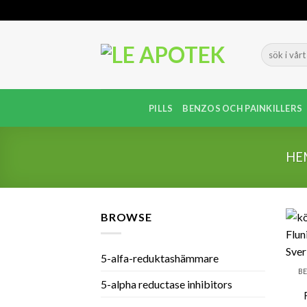
Skip
to
content
PILLS
BENZOS OCH PAINKILLERS
HE
BROWSE
5-alfa-reduktashämmare
BE
5-alpha reductase inhibitors