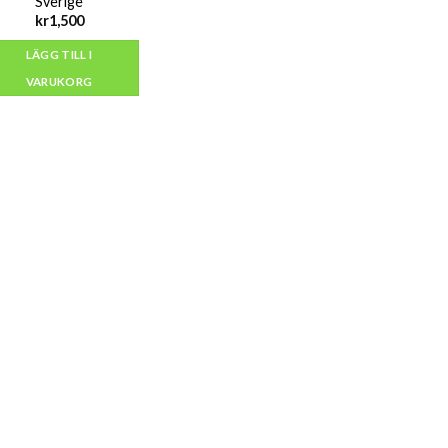
Sverige
kr
1,500
LÄGG TILL I
VARUKORG