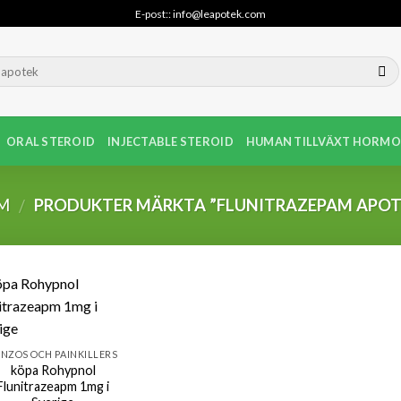
E-post:: info@leapotek.com
ORAL STEROID
INJECTABLE STEROID
HUMAN TILLVÄXT HORMO
M
PRODUKTER MÄRKTA ”FLUNITRAZEPAM APOT
/
NZOS OCH PAINKILLERS
köpa Rohypnol
Flunitrazeapm 1mg i