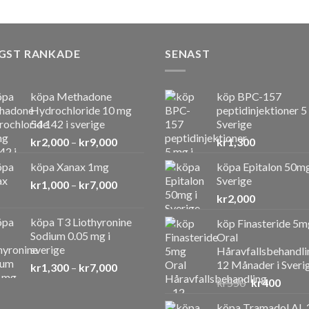
GST RANKADE
SENAST
köpa Methadone
köp BPC-157
Hydrochloride 10 mg
peptidinjektioner 5
54 142 i sverige
Sverige
Prisintervall:
kr
2,000
–
kr
9,000
kr
1,300
kr2,000
köpa Xanax 1mg
köpa Epitalon 50mg
till
Sverige
Prisintervall:
kr
1,000
–
kr
7,000
kr9,000
kr1,000
kr
2,000
till
köpa T3 Liothyronine
köp Finasteride 5m
kr7,000
Sodium 0.05 mg i
Oral
sverige
Håravfallsbehandli
12 Månader i Sveri
Prisintervall:
kr
1,300
–
kr
7,000
kr1,300
Det
Det
kr
550
kr
400
till
ursprunglig
nuvar
köpa Tramadol AL 