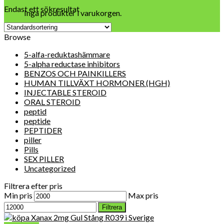
Endast ett sökresultat
Inga produkter i varukorgen.
Browse
5-alfa-reduktashämmare
5-alpha reductase inhibitors
BENZOS OCH PAINKILLERS
HUMAN TILLVÄXT HORMONER (HGH)
INJECTABLE STEROID
ORAL STEROID
peptid
peptide
PEPTIDER
piller
Pills
SEX PILLER
Uncategorized
Filtrera efter pris
Min pris
Max pris
Filtrera