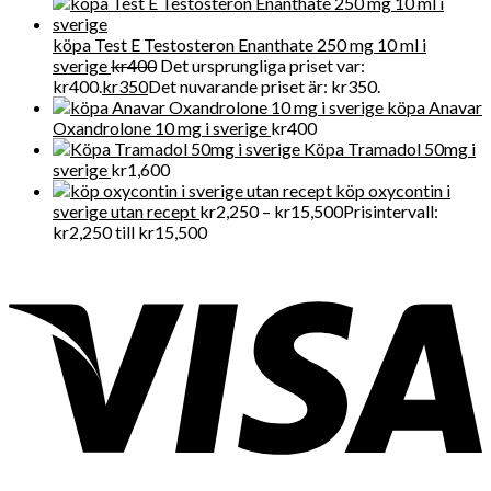
köpa Test E Testosteron Enanthate 250 mg 10 ml i
sverige
kr
400
Det ursprungliga priset var:
kr400.
kr
350
Det nuvarande priset är: kr350.
köpa Anavar
Oxandrolone 10 mg i sverige
kr
400
Köpa Tramadol 50mg i
sverige
kr
1,600
köp oxycontin i
sverige utan recept
kr
2,250
–
kr
15,500
Prisintervall:
kr2,250 till kr15,500