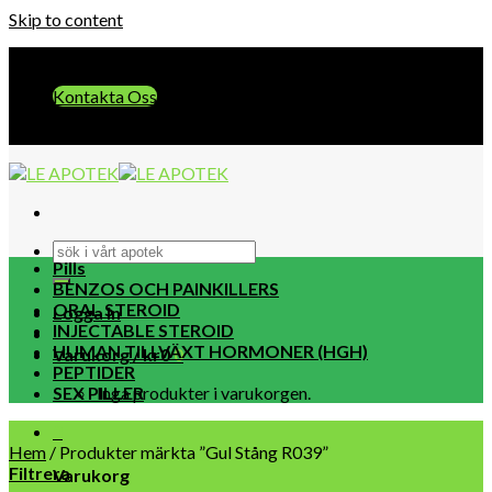
Skip to content
E-post:: info@leapotek.com
Kontakta Oss
E-post:: info@leapotek.com
Pills
BENZOS OCH PAINKILLERS
ORAL STEROID
Logga in
INJECTABLE STEROID
HUMAN TILLVÄXT HORMONER (HGH)
Varukorg /
kr
0
0
PEPTIDER
SEX PILLER
Inga produkter i varukorgen.
0
Hem
/
Produkter märkta ”Gul Stång R039”
Filtrera
Varukorg