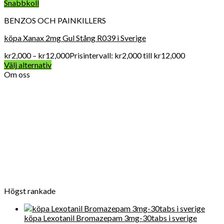
Snabbkoll
BENZOS OCH PAINKILLERS
köpa Xanax 2mg Gul Stång R039 i Sverige
kr
2,000
–
kr
12,000
Prisintervall: kr2,000 till kr12,000
Välj alternativ
Om oss
Vard Apotek Medicin online är det allra första valet när det
gäller att köpa receptbelagda läkemedel online lagligt eftersom
vi tillhandahåller FDA-kvalitet mediciner till en överkomlig pris.
För närvarande får Get Legit Pills-butiken ett utmärkt online
rykte för försäljning av kliniska artiklar i Swden och även i
världen
Högst rankade
köpa Lexotanil Bromazepam 3mg-30tabs i sverige