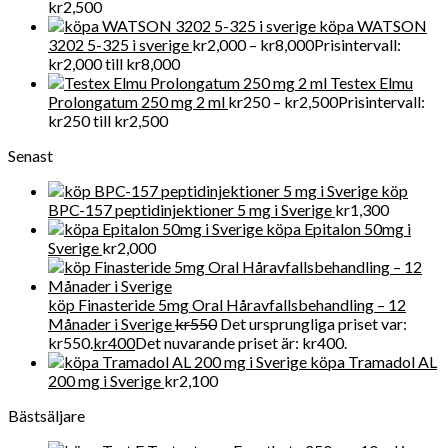
kr
2,500
köpa WATSON
3202 5-325 i sverige
kr
2,000
–
kr
8,000
Prisintervall:
kr2,000 till kr8,000
Testex Elmu
Prolongatum 250 mg 2 ml
kr
250
–
kr
2,500
Prisintervall:
kr250 till kr2,500
Senast
köp
BPC-157 peptidinjektioner 5 mg i Sverige
kr
1,300
köpa Epitalon 50mg i
Sverige
kr
2,000
köp Finasteride 5mg Oral Håravfallsbehandling – 12
Månader i Sverige
kr
550
Det ursprungliga priset var:
kr550.
kr
400
Det nuvarande priset är: kr400.
köpa Tramadol AL
200 mg i Sverige
kr
2,100
Bästsäljare