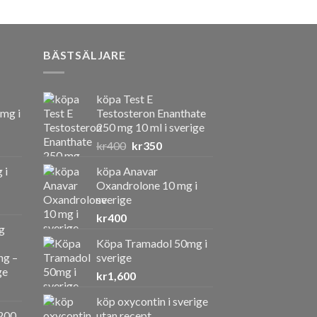
BÄSTSÄLJARE
köpa Test E
 mg i
Testosteron Enanthate
250 mg 10 ml i sverige
Det
Det
kr
400
kr
350
ursprungliga
nuvarande
 i
köpa Anavar
priset
priset
Oxandrolone 10 mg i
var:
är:
sverige
kr400.
kr350.
kr
400
g
Köpa Tramadol 50mg i
ng –
sverige
ge
kr
1,600
köp oxycontin i sverige
a
ande
200
utan recept