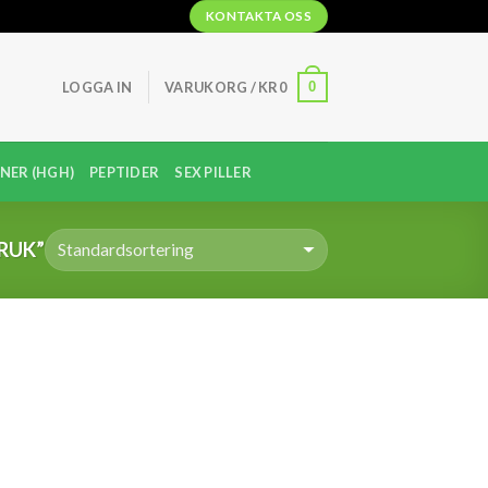
KONTAKTA OSS
0
LOGGA IN
VARUKORG /
KR
0
NER (HGH)
PEPTIDER
SEX PILLER
RUK”