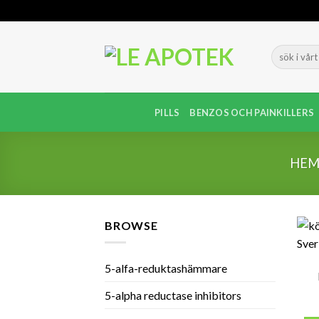
Skip
to
content
PILLS
BENZOS OCH PAINKILLERS
HE
BROWSE
5-alfa-reduktashämmare
5-alpha reductase inhibitors