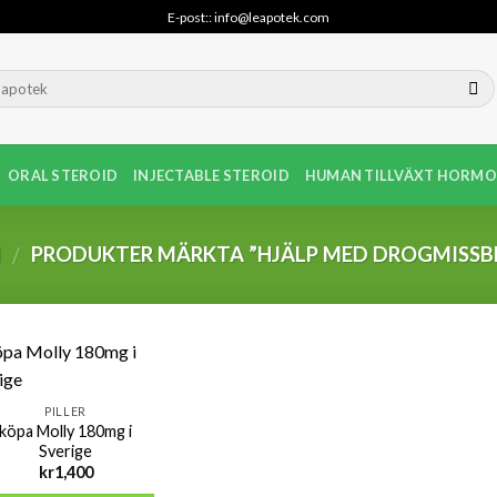
E-post:: info@leapotek.com
ORAL STEROID
INJECTABLE STEROID
HUMAN TILLVÄXT HORMO
M
PRODUKTER MÄRKTA ”HJÄLP MED DROGMISSB
/
PILLER
köpa Molly 180mg i
Sverige
kr
1,400