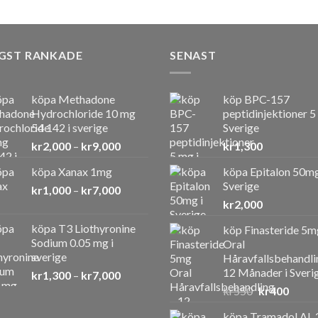
GST RANKADE
SENAST
köpa Methadone
köp BPC-157
Hydrochloride 10 mg
peptidinjektioner 5
54 142 i sverige
Sverige
Prisintervall:
kr
2,000
–
kr
9,000
kr
1,300
kr2,000
köpa Xanax 1mg
köpa Epitalon 50mg
till
Sverige
Prisintervall:
kr
1,000
–
kr
7,000
kr9,000
kr1,000
kr
2,000
till
köpa T3 Liothyronine
köp Finasteride 5m
kr7,000
Sodium 0.05 mg i
Oral
sverige
Håravfallsbehandli
12 Månader i Sveri
Prisintervall:
kr
1,300
–
kr
7,000
kr1,300
Det
Det
kr
550
kr
400
till
ursprunglig
nuvar
köpa Tramadol AL 