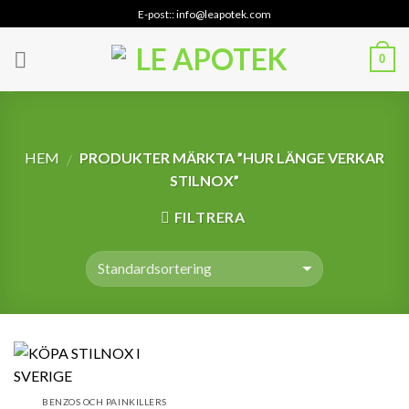
Skip
E-post:: info@leapotek.com
to
content
0
HEM
PRODUKTER MÄRKTA ”HUR LÄNGE VERKAR
/
STILNOX”
FILTRERA
BENZOS OCH PAINKILLERS