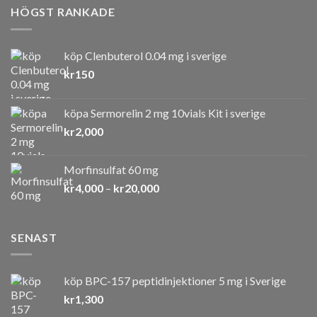
HÖGST RANKADE
köp Clenbuterol 0.04 mg i sverige
kr
150
köpa Sermorelin 2 mg 10vials Kit i sverige
kr
2,000
Morfinsulfat 60 mg
Prisintervall:
kr
4,000
–
kr
20,000
kr4,000
till
kr20,000
SENAST
köp BPC-157 peptidinjektioner 5 mg i Sverige
kr
1,300