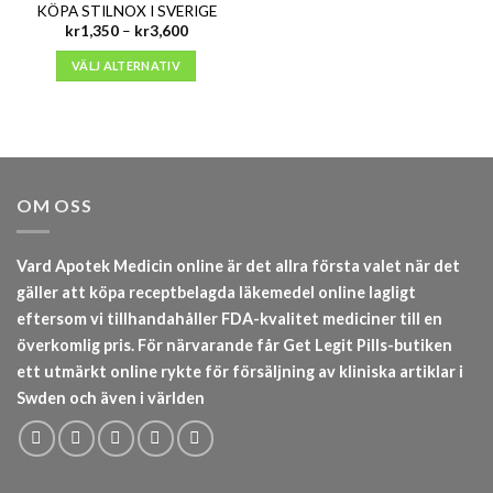
KÖPA STILNOX I SVERIGE
Prisintervall:
kr
1,350
–
kr
3,600
kr1,350
till
VÄLJ ALTERNATIV
kr3,600
OM OSS
Vard Apotek Medicin online är det allra första valet när det
gäller att köpa receptbelagda läkemedel online lagligt
eftersom vi tillhandahåller FDA-kvalitet mediciner till en
överkomlig pris. För närvarande får Get Legit Pills-butiken
ett utmärkt online rykte för försäljning av kliniska artiklar i
Swden och även i världen