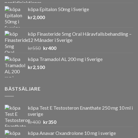
köpa Epitalon 50mg i Sverige
kr
2,000
köp Finasteride 5mg Oral Håravfallsbehandling –
12 Månader i Sverige
Det
Det
kr
550
kr
400
ursprungliga
nuvarande
köpa Tramadol AL 200 mg i Sverige
priset
priset
kr
2,100
var:
är:
kr550.
kr400.
BÄSTSÄLJARE
köpa Test E Testosteron Enanthate 250 mg 10 ml i
sverige
Det
Det
kr
400
kr
350
ursprungliga
nuvarande
köpa Anavar Oxandrolone 10 mg i sverige
priset
priset