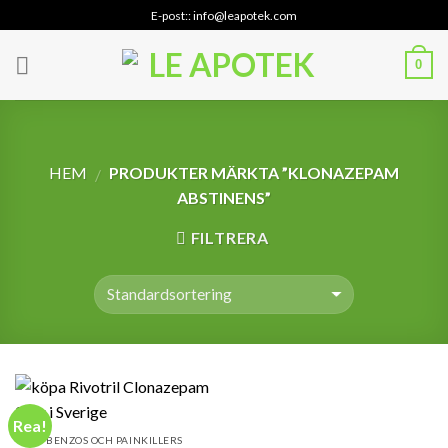
Skip
E-post:: info@leapotek.com
to
content
0
HEM
PRODUKTER MÄRKTA ”KLONAZEPAM
/
ABSTINENS”
FILTRERA
Rea!
BENZOS OCH PAINKILLERS