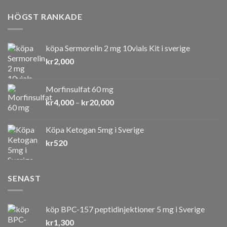
HÖGST RANKADE
köpa Sermorelin 2 mg 10vials Kit i sverige
kr
2,000
Morfinsulfat 60 mg
Prisintervall:
kr
4,000
–
kr
20,000
kr4,000
till
Köpa Ketogan 5mg i Sverige
kr20,000
kr
520
SENAST
köp BPC-157 peptidinjektioner 5 mg i Sverige
kr
1,300