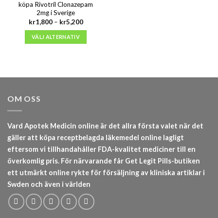
köpa Rivotril Clonazepam
2mg i Sverige
Prisintervall:
kr
1,800
–
kr
5,200
kr1,800
till
VÄLJ ALTERNATIV
kr5,200
OM OSS
Vard Apotek Medicin online är det allra första valet när det
gäller att köpa receptbelagda läkemedel online lagligt
eftersom vi tillhandahåller FDA-kvalitet mediciner till en
överkomlig pris. För närvarande får Get Legit Pills-butiken
ett utmärkt online rykte för försäljning av kliniska artiklar i
Swden och även i världen