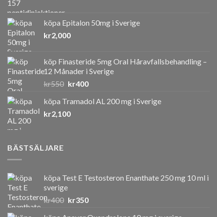
köpa Epitalon 50mg i Sverige
kr
2,000
köp Finasteride 5mg Oral Håravfallsbehandling –
12 Månader i Sverige
Det
Det
kr
550
kr
400
ursprungliga
nuvarande
köpa Tramadol AL 200 mg i Sverige
priset
priset
kr
2,100
var:
är:
kr550.
kr400.
BÄSTSÄLJARE
köpa Test E Testosteron Enanthate 250 mg 10 ml i
sverige
Det
Det
kr
400
kr
350
ursprungliga
nuvarande