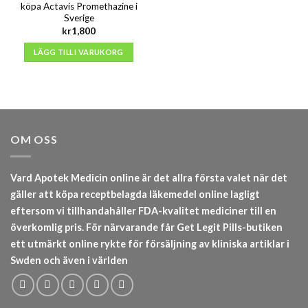
köpa Actavis Promethazine i
Sverige
kr
1,800
LÄGG TILL I VARUKORG
OM OSS
Vard Apotek Medicin online är det allra första valet när det
gäller att köpa receptbelagda läkemedel online lagligt
eftersom vi tillhandahåller FDA-kvalitet mediciner till en
överkomlig pris. För närvarande får Get Legit Pills-butiken
ett utmärkt online rykte för försäljning av kliniska artiklar i
Swden och även i världen