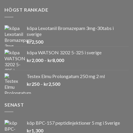
HÖGST RANKADE
köpa Lexotanil Bromazepam 3mg-30tabs i
sverige
kr
2,500
köpa WATSON 3202 5-325 i sverige
Prisintervall:
kr
2,000
–
kr
8,000
kr2,000
till
Testex Elmu Prolongatum 250 mg 2 ml
kr8,000
Prisintervall:
kr
250
–
kr
2,500
kr250
till
kr2,500
SENAST
köp BPC-157 peptidinjektioner 5 mg i Sverige
kr
1,300