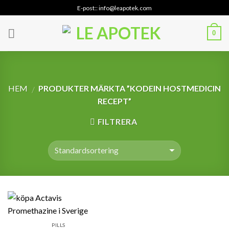
Skip
E-post:: info@leapotek.com
to
content
0
HEM
PRODUKTER MÄRKTA ”KODEIN HOSTMEDICIN
/
RECEPT”
FILTRERA
PILLS