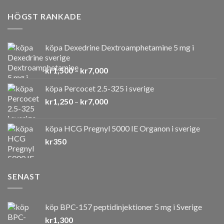
HÖGST RANKADE
köpa Dexedrine Dextroamphetamine 5 mg i
sverige
Prisintervall:
kr
1,500
–
kr
7,000
kr1,500
köpa Percocet 2.5-325 i sverige
till
Prisintervall:
kr
1,250
–
kr
7,000
kr7,000
kr1,250
till
köpa HCG Pregnyl 5000 IE Organon i sverige
kr7,000
kr
350
SENAST
köp BPC-157 peptidinjektioner 5 mg i Sverige
kr
1,300