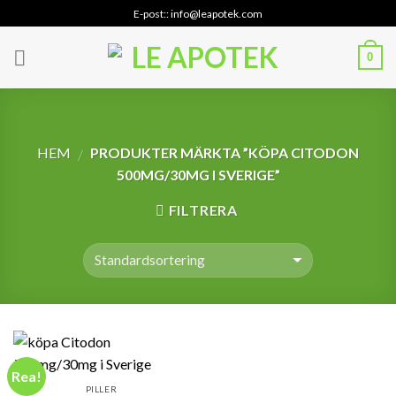
Skip
E-post:: info@leapotek.com
to
content
0
HEM
PRODUKTER MÄRKTA ”KÖPA CITODON
/
500MG/30MG I SVERIGE”
FILTRERA
Rea!
PILLER