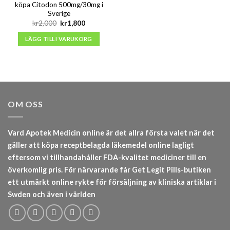
köpa Citodon 500mg/30mg i
Sverige
Det
Det
kr
2,000
kr
1,800
ursprungliga
nuvarande
priset
priset
LÄGG TILL I VARUKORG
var:
är:
kr2,000.
kr1,800.
OM OSS
Vard Apotek Medicin online är det allra första valet när det
gäller att köpa receptbelagda läkemedel online lagligt
eftersom vi tillhandahåller FDA-kvalitet mediciner till en
överkomlig pris. För närvarande får Get Legit Pills-butiken
ett utmärkt online rykte för försäljning av kliniska artiklar i
Swden och även i världen