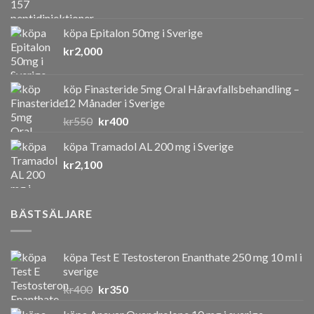
köpa Epitalon 50mg i Sverige
kr
2,000
köp Finasteride 5mg Oral Håravfallsbehandling –
12 Månader i Sverige
Det
Det
kr
550
kr
400
ursprungliga
nuvarande
köpa Tramadol AL 200 mg i Sverige
priset
priset
kr
2,100
var:
är:
kr550.
kr400.
BÄSTSÄLJARE
köpa Test E Testosteron Enanthate 250 mg 10 ml i
sverige
Det
Det
kr
400
kr
350
ursprungliga
nuvarande