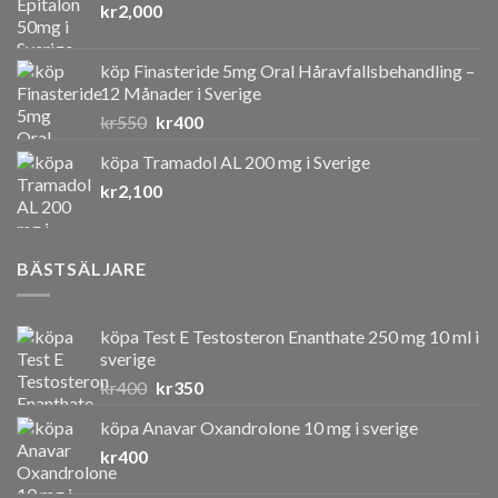
kr
2,000
köp Finasteride 5mg Oral Håravfallsbehandling –
12 Månader i Sverige
Det
Det
kr
550
kr
400
ursprungliga
nuvarande
köpa Tramadol AL 200 mg i Sverige
priset
priset
kr
2,100
var:
är:
kr550.
kr400.
BÄSTSÄLJARE
köpa Test E Testosteron Enanthate 250 mg 10 ml i
sverige
Det
Det
kr
400
kr
350
ursprungliga
nuvarande
köpa Anavar Oxandrolone 10 mg i sverige
priset
priset
kr
400
var:
är:
kr400.
kr350.