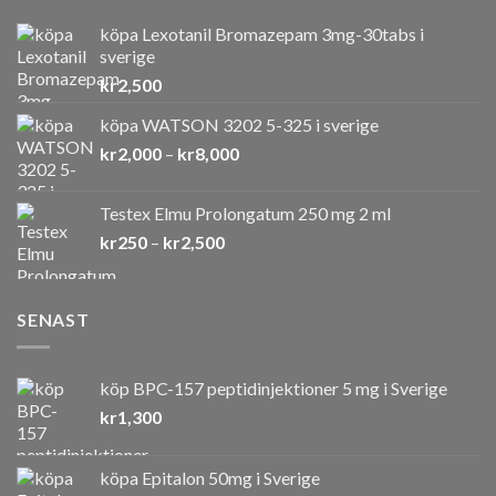
köpa Lexotanil Bromazepam 3mg-30tabs i
sverige
kr
2,500
köpa WATSON 3202 5-325 i sverige
Prisintervall:
kr
2,000
–
kr
8,000
kr2,000
till
Testex Elmu Prolongatum 250 mg 2 ml
kr8,000
Prisintervall:
kr
250
–
kr
2,500
kr250
till
kr2,500
SENAST
köp BPC-157 peptidinjektioner 5 mg i Sverige
kr
1,300
köpa Epitalon 50mg i Sverige