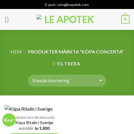
Skip
E-post:: info@leapotek.com
to
content
0
HEM
PRODUKTER MÄRKTA ”KÖPA CONCERTA”
/
FILTRERA
BENZOS OCH PAINKILLERS
Rea!
Köpa Ritalin i Sverige
Det
Det
kr
2,000
kr
1,800
ursprungliga
nuvarande