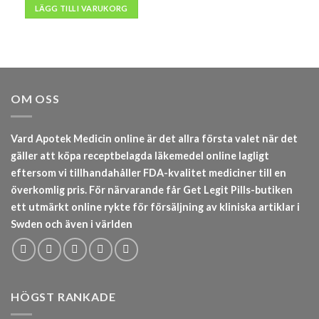
priset
priset
LÄGG TILL I VARUKORG
var:
är:
kr2,000.
kr1,800.
OM OSS
Vard Apotek Medicin online är det allra första valet när det
gäller att köpa receptbelagda läkemedel online lagligt
eftersom vi tillhandahåller FDA-kvalitet mediciner till en
överkomlig pris. För närvarande får Get Legit Pills-butiken
ett utmärkt online rykte för försäljning av kliniska artiklar i
Swden och även i världen
HÖGST RANKADE