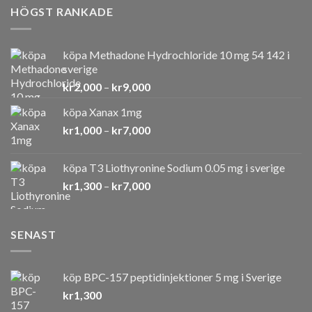
HÖGST RANKADE
köpa Methadone Hydrochloride 10 mg 54 142 i
sverige
Prisintervall:
kr
2,000
–
kr
9,000
kr2,000
köpa Xanax 1mg
till
Prisintervall:
kr
1,000
–
kr
7,000
kr9,000
kr1,000
till
köpa T3 Liothyronine Sodium 0.05 mg i sverige
kr7,000
Prisintervall:
kr
1,300
–
kr
7,000
kr1,300
till
kr7,000
SENAST
köp BPC-157 peptidinjektioner 5 mg i Sverige
kr
1,300