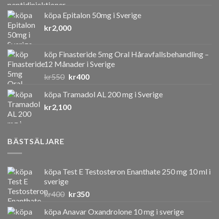
köpa Epitalon 50mg i Sverige
kr
2,000
köp Finasteride 5mg Oral Håravfallsbehandling –
12 Månader i Sverige
Det
Det
kr
550
kr
400
ursprungliga
nuvarande
köpa Tramadol AL 200 mg i Sverige
priset
priset
kr
2,100
var:
är:
kr550.
kr400.
BÄSTSÄLJARE
köpa Test E Testosteron Enanthate 250 mg 10 ml i
sverige
Det
Det
kr
400
kr
350
ursprungliga
nuvarande
köpa Anavar Oxandrolone 10 mg i sverige
priset
priset