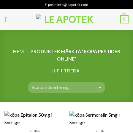
Skip
E-post:: info@leapotek.com
to
content
0
HEM
PRODUKTER MÄRKTA ”KÖPA PEPTIDER
/
ONLINE”
FILTRERA
PEPTIDE
PEPTID