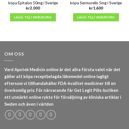
köpa Epitalon 50mg i Sverige
köpa Sermorelin 5mg i Sverige
kr
2,000
kr
1,600
LÄGG TILL I VARUKORG
LÄGG TILL I VARUKORG
OM OSS
Vard Apotek Medicin online är det allra första valet när det
gäller att köpa receptbelagda läkemedel online lagligt
eftersom vi tillhandahåller FDA-kvalitet mediciner till en
överkomlig pris. För närvarande får Get Legit Pills-butiken
ett utmärkt online rykte för försäljning av kliniska artiklar i
Swden och även i världen