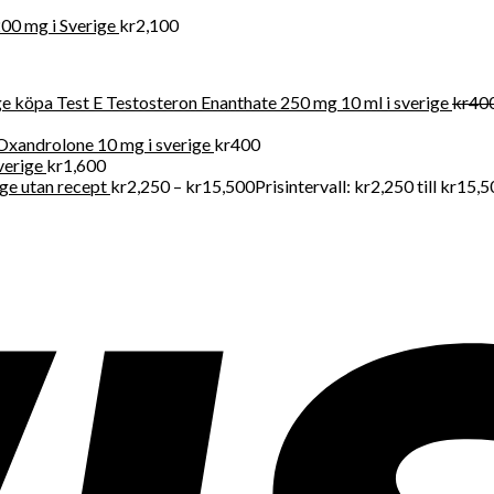
00 mg i Sverige
kr
2,100
köpa Test E Testosteron Enanthate 250 mg 10 ml i sverige
kr
40
Oxandrolone 10 mg i sverige
kr
400
verige
kr
1,600
ige utan recept
kr
2,250
–
kr
15,500
Prisintervall: kr2,250 till kr15,