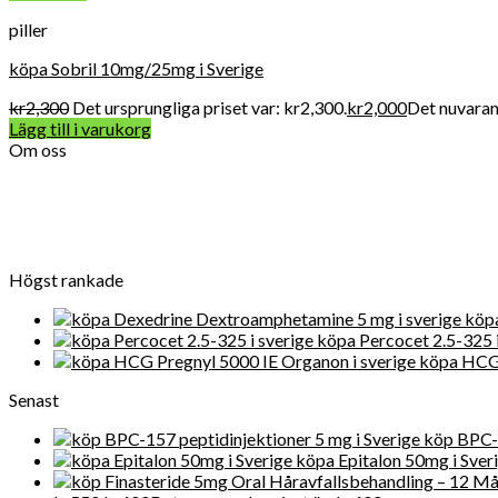
piller
köpa Sobril 10mg/25mg i Sverige
kr
2,300
Det ursprungliga priset var: kr2,300.
kr
2,000
Det nuvarand
Lägg till i varukorg
Om oss
Vard Apotek Medicin online är det allra första valet när det gälle
närvarande får Get Legit Pills-butiken ett utmärkt online rykte fö
Högst rankade
köpa
köpa Percocet 2.5-325 i
köpa HCG 
Senast
köp BPC-1
köpa Epitalon 50mg i Sver