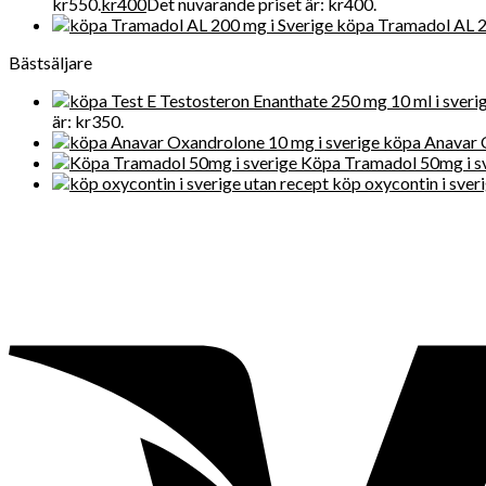
kr550.
kr
400
Det nuvarande priset är: kr400.
köpa Tramadol AL 2
Bästsäljare
är: kr350.
köpa Anavar 
Köpa Tramadol 50mg i s
köp oxycontin i sver