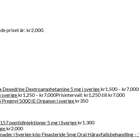
e priset är: kr2,000.
r att köpa receptbelagda läkemedel online lagligt eftersom vi tillh
r försäljning av kliniska artiklar i Swden och även i världen
 Dexedrine Dextroamphetamine 5 mg i sverige
kr
1,500
–
kr
7,000
 sverige
kr
1,250
–
kr
7,000
Prisintervall: kr1,250 till kr7,000
Pregnyl 5000 IE Organon i sverige
kr
350
57 peptidinjektioner 5 mg i Sverige
kr
1,300
ige
kr
2,000
köp Finasteride 5mg Oral Håravfallsbehandling – 