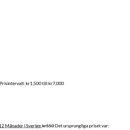
andahåller FDA-kvalitet mediciner till en överkomlig pris. För
Prisintervall: kr1,500 till kr7,000
12 Månader i Sverige
kr
550
Det ursprungliga priset var: