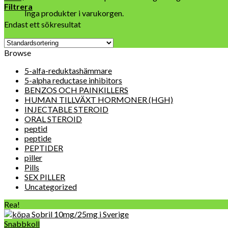
Filtrera
Inga produkter i varukorgen.
Endast ett sökresultat
Browse
5-alfa-reduktashämmare
5-alpha reductase inhibitors
BENZOS OCH PAINKILLERS
HUMAN TILLVÄXT HORMONER (HGH)
INJECTABLE STEROID
ORAL STEROID
peptid
peptide
PEPTIDER
piller
Pills
SEX PILLER
Uncategorized
Rea!
Snabbkoll