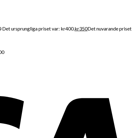
0
Det ursprungliga priset var: kr400.
kr
350
Det nuvarande priset
500