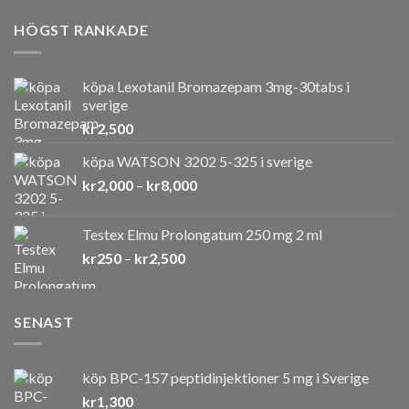
HÖGST RANKADE
köpa Lexotanil Bromazepam 3mg-30tabs i
sverige
kr
2,500
köpa WATSON 3202 5-325 i sverige
Prisintervall:
kr
2,000
–
kr
8,000
kr2,000
till
Testex Elmu Prolongatum 250 mg 2 ml
kr8,000
Prisintervall:
kr
250
–
kr
2,500
kr250
till
kr2,500
SENAST
köp BPC-157 peptidinjektioner 5 mg i Sverige
kr
1,300