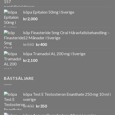
köpa Epitalon 50mg i Sverige
kr
2,000
köp Finasteride 5mg Oral Håravfallsbehandling –
12 Månader i Sverige
Det
Det
kr
550
kr
400
ursprungliga
nuvarande
köpa Tramadol AL 200 mg i Sverige
priset
priset
kr
2,100
var:
är:
kr550.
kr400.
BÄSTSÄLJARE
köpa Test E Testosteron Enanthate 250 mg 10 ml i
sverige
Det
Det
kr
400
kr
350
ursprungliga
nuvarande