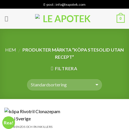
Skip
E-post:: info@leapotek.com
to
content
0
HEM
PRODUKTER MÄRKTA ”KÖPA STESOLID UTAN
/
RECEPT”
FILTRERA
Rea!
BENZOS OCH PAINKILLERS