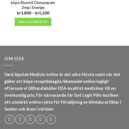
köpa Rivotril Clonazepam
2mg i Sverige
Prisintervall:
kr
1,800
–
kr
5,200
kr1,800
till
VÄLJ ALTERNATIV
kr5,200
OM OSS
Vard Apotek Medicin online är det allra första valet när det
gäller att köpa receptbelagda läkemedel online lagligt
eftersom vi tillhandahåller FDA-kvalitet mediciner till en
överkomlig pris. För närvarande får Get Legit Pills-butiken
ett utmärkt online rykte för försäljning av kliniska artiklar i
Swden och även i världen