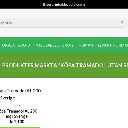
E-post:: info@leapotek.com
ORAL STEROID
INJECTABLE STEROID
HUMAN TILLVÄXT HORMO
PRODUKTER MÄRKTA ”KÖPA TRAMADOL UTAN R
PILLS
öpa Tramadol AL 200
mg i Sverige
kr
2,100