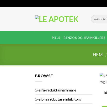
Skip
to
content
PILLS
BENZOS OCH PAINKILLERS
HEM
/
BROWSE
5-alfa-reduktashämmare
k
5-alpha reductase inhibitors