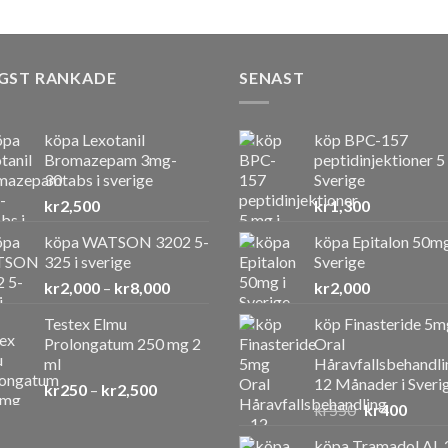
GST RANKADE
SENAST
köpa Lexotanil
köp BPC-157
Bromazepam 3mg-
peptidinjektioner 5
30tabs i sverige
Sverige
kr
2,500
kr
1,300
köpa WATSON 3202 5-
köpa Epitalon 50mg
325 i sverige
Sverige
Prisintervall:
kr
2,000
–
kr
8,000
kr
2,000
kr2,000
Testex Elmu
köp Finasteride 5m
till
Prolongatum 250 mg 2
Oral
kr8,000
ml
Håravfallsbehandli
12 Månader i Sveri
Prisintervall:
kr
250
–
kr
2,500
Det
Det
kr250
kr
550
kr
400
ursprunglig
nuvar
till
köpa Tramadol AL 