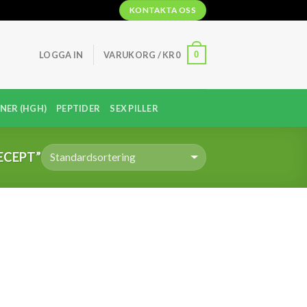
KONTAKTA OSS
0
LOGGA IN
VARUKORG /
KR
0
NER (HGH)
PEPTIDER
SEX PILLER
ECEPT”