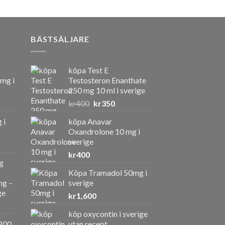
BÄSTSÄLJARE
köpa Test E
 mg i
Testosteron Enanthate
250 mg 10 ml i sverige
Det
Det
kr
400
kr
350
ursprungliga
nuvarande
 i
köpa Anavar
priset
priset
Oxandrolone 10 mg i
var:
är:
sverige
kr400.
kr350.
kr
400
g
Köpa Tramadol 50mg i
ng –
sverige
ge
kr
1,600
köp oxycontin i sverige
a
ande
200
utan recept