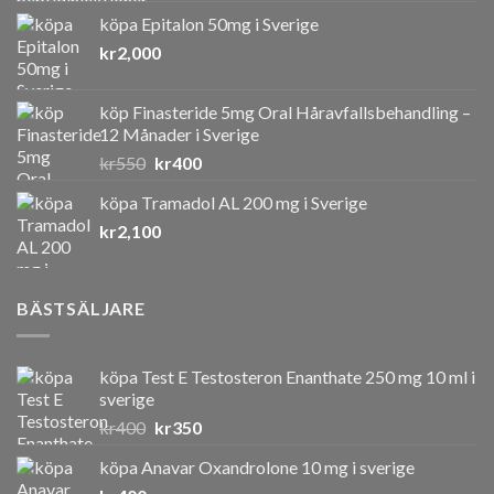
köpa Epitalon 50mg i Sverige
kr
2,000
köp Finasteride 5mg Oral Håravfallsbehandling –
12 Månader i Sverige
Det
Det
kr
550
kr
400
ursprungliga
nuvarande
köpa Tramadol AL 200 mg i Sverige
priset
priset
kr
2,100
var:
är:
kr550.
kr400.
BÄSTSÄLJARE
köpa Test E Testosteron Enanthate 250 mg 10 ml i
sverige
Det
Det
kr
400
kr
350
ursprungliga
nuvarande
köpa Anavar Oxandrolone 10 mg i sverige
priset
priset