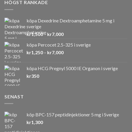
HÖGST RANKADE
köpa Dexedrine Dextroamphetamine 5 mg i
sverige
Prisintervall:
kr
1,500
–
kr
7,000
kr1,500
köpa Percocet 2.5-325 i sverige
till
Prisintervall:
kr
1,250
–
kr
7,000
kr7,000
kr1,250
till
köpa HCG Pregnyl 5000 IE Organon i sverige
kr7,000
kr
350
SENAST
köp BPC-157 peptidinjektioner 5 mg i Sverige
kr
1,300