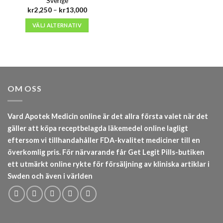
Sverige
Prisintervall:
kr
2,250
–
kr
13,000
kr2,250
till
VÄLJ ALTERNATIV
kr13,000
OM OSS
Vard Apotek Medicin online är det allra första valet när det
gäller att köpa receptbelagda läkemedel online lagligt
eftersom vi tillhandahåller FDA-kvalitet mediciner till en
överkomlig pris. För närvarande får Get Legit Pills-butiken
ett utmärkt online rykte för försäljning av kliniska artiklar i
Swden och även i världen