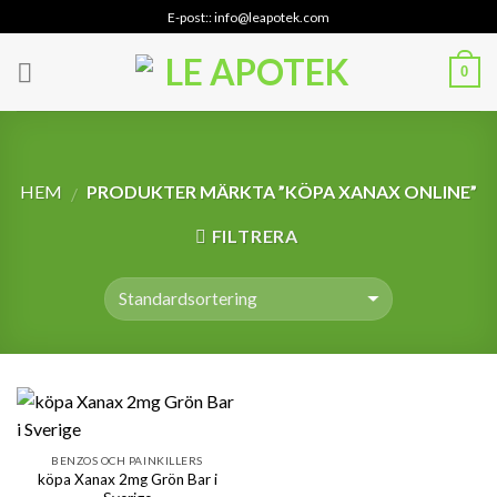
Skip
E-post:: info@leapotek.com
to
content
0
HEM
PRODUKTER MÄRKTA ”KÖPA XANAX ONLINE”
/
FILTRERA
BENZOS OCH PAINKILLERS
köpa Xanax 2mg Grön Bar i