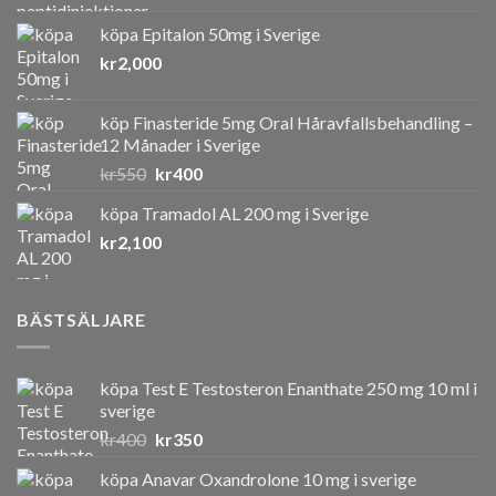
köpa Epitalon 50mg i Sverige
kr
2,000
köp Finasteride 5mg Oral Håravfallsbehandling –
12 Månader i Sverige
Det
Det
kr
550
kr
400
ursprungliga
nuvarande
köpa Tramadol AL 200 mg i Sverige
priset
priset
kr
2,100
var:
är:
kr550.
kr400.
BÄSTSÄLJARE
köpa Test E Testosteron Enanthate 250 mg 10 ml i
sverige
Det
Det
kr
400
kr
350
ursprungliga
nuvarande
köpa Anavar Oxandrolone 10 mg i sverige
priset
priset