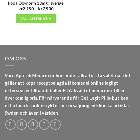
köpa Oxynorm 10mg i sverige
Prisintervall:
kr
2,150
–
kr
7,500
kr2,150
till
VÄLJ ALTERNATIV
kr7,500
OM OSS
Vard Apotek Medicin online är det allra första valet när det
gäller att köpa receptbelagda läkemedel online lagligt
eftersom vi tillhandahåller FDA-kvalitet mediciner till en
överkomlig pris. För närvarande får Get Legit Pills-butiken
ett utmärkt online rykte för försäljning av kliniska artiklar i
Swden och även i världen