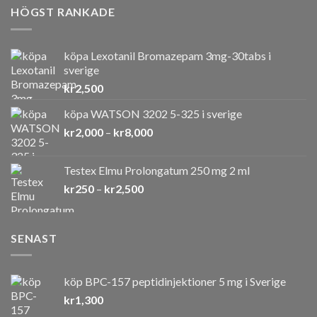
HÖGST RANKADE
köpa Lexotanil Bromazepam 3mg-30tabs i
sverige
kr
2,500
köpa WATSON 3202 5-325 i sverige
Prisintervall:
kr
2,000
–
kr
8,000
kr2,000
till
Testex Elmu Prolongatum 250 mg 2 ml
kr8,000
Prisintervall:
kr
250
–
kr
2,500
kr250
till
kr2,500
SENAST
köp BPC-157 peptidinjektioner 5 mg i Sverige
kr
1,300