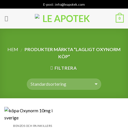
Skip
E-post:: info@leapotek.com
to
content
0
HEM
PRODUKTER MÄRKTA ”LAGLIGT OXYNORM
/
KÖP”
FILTRERA
BENZOS OCH PAINKILLERS