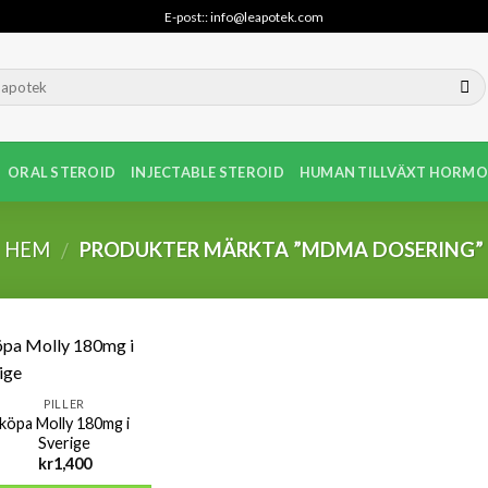
E-post:: info@leapotek.com
ORAL STEROID
INJECTABLE STEROID
HUMAN TILLVÄXT HORMO
HEM
PRODUKTER MÄRKTA ”MDMA DOSERING”
/
PILLER
köpa Molly 180mg i
Sverige
kr
1,400