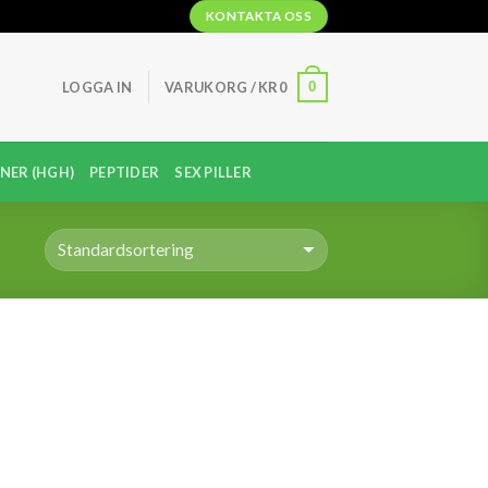
KONTAKTA OSS
0
LOGGA IN
VARUKORG /
KR
0
NER (HGH)
PEPTIDER
SEX PILLER