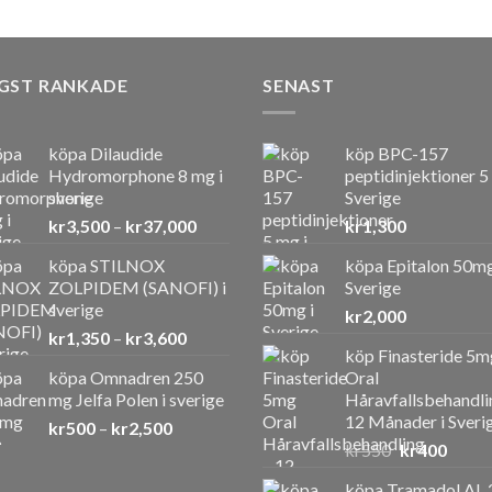
GST RANKADE
SENAST
köpa Dilaudide
köp BPC-157
Hydromorphone 8 mg i
peptidinjektioner 5
sverige
Sverige
Prisintervall:
kr
3,500
–
kr
37,000
kr
1,300
kr3,500
köpa STILNOX
köpa Epitalon 50mg
till
ZOLPIDEM (SANOFI) i
Sverige
kr37,000
sverige
kr
2,000
Prisintervall:
kr
1,350
–
kr
3,600
köp Finasteride 5m
kr1,350
köpa Omnadren 250
Oral
till
mg Jelfa Polen i sverige
Håravfallsbehandli
kr3,600
12 Månader i Sveri
Prisintervall:
kr
500
–
kr
2,500
Det
Det
kr500
kr
550
kr
400
ursprunglig
nuvar
till
köpa Tramadol AL 