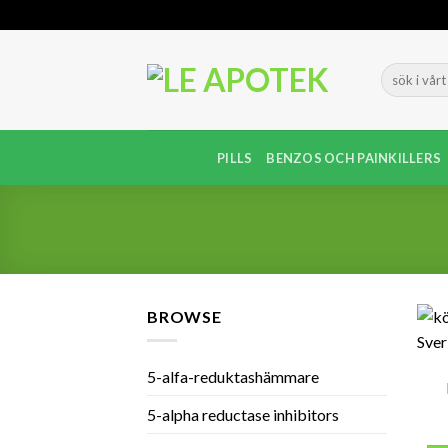
Skip
to
content
PILLS
BENZOS OCH PAINKILLERS
BROWSE
5-alfa-reduktashämmare
5-alpha reductase inhibitors