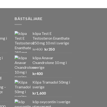
BÄSTSÄLJARE
köpa Test E
 mg i
Testosteron Enanthate
250 mg 10 ml i sverige
Det
Det
kr
400
kr
350
ursprungliga
nuvarande
 i
köpa Anavar
priset
priset
Oxandrolone 10 mg i
var:
är:
sverige
kr400.
kr350.
kr
400
g
Köpa Tramadol 50mg i
ng –
sverige
ge
kr
1,600
köp oxycontin i sverige
a
ande
200
utan recept