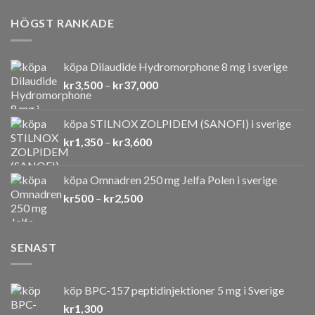
HÖGST RANKADE
köpa Dilaudide Hydromorphone 8 mg i sverige
Prisintervall:
kr
3,500
–
kr
37,000
kr3,500
till
köpa STILNOX ZOLPIDEM (SANOFI) i sverige
kr37,000
Prisintervall:
kr
1,350
–
kr
3,600
kr1,350
till
köpa Omnadren 250 mg Jelfa Polen i sverige
kr3,600
Prisintervall:
kr
500
–
kr
2,500
kr500
till
kr2,500
SENAST
köp BPC-157 peptidinjektioner 5 mg i Sverige
kr
1,300