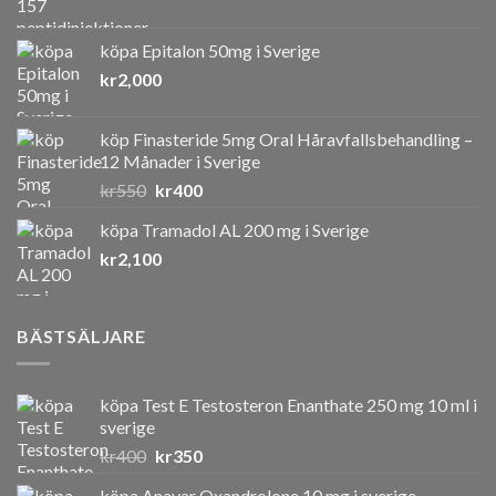
köpa Epitalon 50mg i Sverige
kr
2,000
köp Finasteride 5mg Oral Håravfallsbehandling –
12 Månader i Sverige
Det
Det
kr
550
kr
400
ursprungliga
nuvarande
köpa Tramadol AL 200 mg i Sverige
priset
priset
kr
2,100
var:
är:
kr550.
kr400.
BÄSTSÄLJARE
köpa Test E Testosteron Enanthate 250 mg 10 ml i
sverige
Det
Det
kr
400
kr
350
ursprungliga
nuvarande
köpa Anavar Oxandrolone 10 mg i sverige