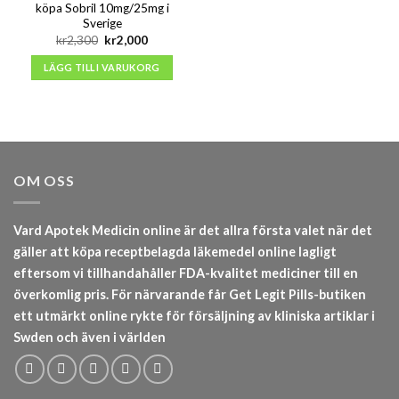
köpa Sobril 10mg/25mg i
Sverige
Det
Det
kr
2,300
kr
2,000
ursprungliga
nuvarande
priset
priset
LÄGG TILL I VARUKORG
var:
är:
kr2,300.
kr2,000.
OM OSS
Vard Apotek Medicin online är det allra första valet när det
gäller att köpa receptbelagda läkemedel online lagligt
eftersom vi tillhandahåller FDA-kvalitet mediciner till en
överkomlig pris. För närvarande får Get Legit Pills-butiken
ett utmärkt online rykte för försäljning av kliniska artiklar i
Swden och även i världen