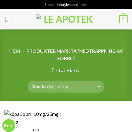
Skip
E-post:: info@leapotek.com
to
content
0
HEM
PRODUKTER MÄRKTA ”NEDTRAPPNING AV
/
SOBRIL”
FILTRERA
Rea!
PILLER