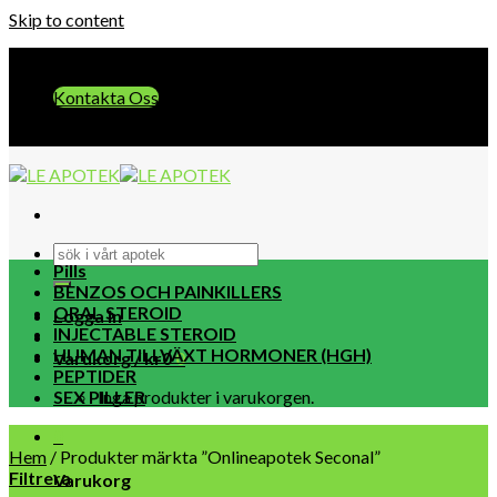
Skip to content
E-post:: info@leapotek.com
Kontakta Oss
E-post:: info@leapotek.com
Pills
BENZOS OCH PAINKILLERS
ORAL STEROID
Logga in
INJECTABLE STEROID
HUMAN TILLVÄXT HORMONER (HGH)
Varukorg /
kr
0
0
PEPTIDER
SEX PILLER
Inga produkter i varukorgen.
0
Hem
/
Produkter märkta ”Onlineapotek Seconal”
Filtrera
Varukorg