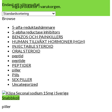
Endast ett sökresultat
Inga produkter i varukorgen.
Browse
5-alfa-reduktashämmare
5-alpha reductase inhibitors
BENZOS OCH PAINKILLERS
HUMAN TILLVÄXT HORMONER (HGH)
INJECTABLE STEROID
ORAL STEROID
peptid
peptide
PEPTIDER
piller
Pills
SEX PILLER
Uncategorized
Snabbkoll
piller