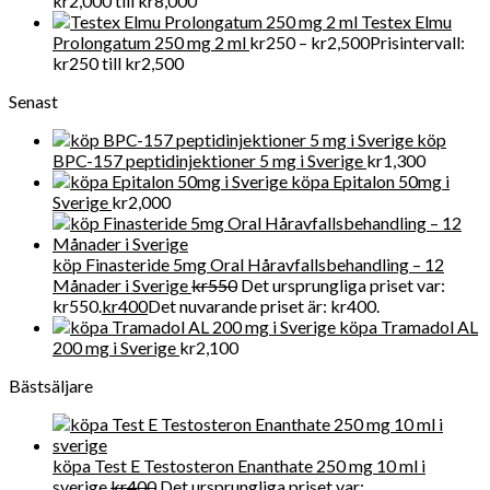
kr2,000 till kr8,000
Testex Elmu
Prolongatum 250 mg 2 ml
kr
250
–
kr
2,500
Prisintervall:
kr250 till kr2,500
Senast
köp
BPC-157 peptidinjektioner 5 mg i Sverige
kr
1,300
köpa Epitalon 50mg i
Sverige
kr
2,000
köp Finasteride 5mg Oral Håravfallsbehandling – 12
Månader i Sverige
kr
550
Det ursprungliga priset var:
kr550.
kr
400
Det nuvarande priset är: kr400.
köpa Tramadol AL
200 mg i Sverige
kr
2,100
Bästsäljare
köpa Test E Testosteron Enanthate 250 mg 10 ml i
sverige
kr
400
Det ursprungliga priset var: