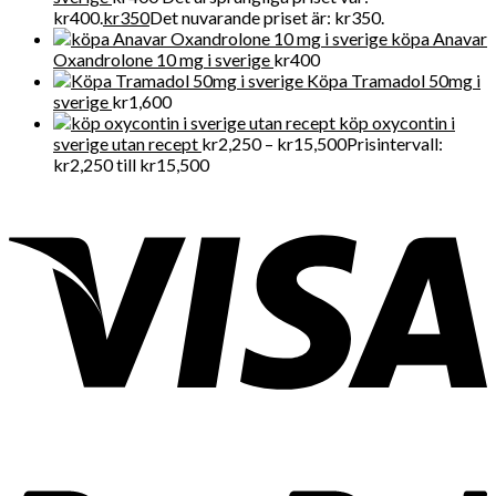
kr400.
kr
350
Det nuvarande priset är: kr350.
köpa Anavar
Oxandrolone 10 mg i sverige
kr
400
Köpa Tramadol 50mg i
sverige
kr
1,600
köp oxycontin i
sverige utan recept
kr
2,250
–
kr
15,500
Prisintervall:
kr2,250 till kr15,500