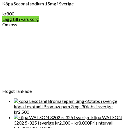
Köpa Seconal sodium 15mg i Sverige
kr
800
Lägg till i varukorg
Om oss
Vard Apotek Medicin online är det allra första valet när det
gäller att köpa receptbelagda läkemedel online lagligt eftersom
vi tillhandahåller FDA-kvalitet mediciner till en överkomlig pris.
För närvarande får Get Legit Pills-butiken ett utmärkt online
rykte för försäljning av kliniska artiklar i Swden och även i
världen
Högst rankade
köpa Lexotanil Bromazepam 3mg-30tabs i sverige
kr
2,500
köpa WATSON
3202 5-325 i sverige
kr
2,000
–
kr
8,000
Prisintervall: