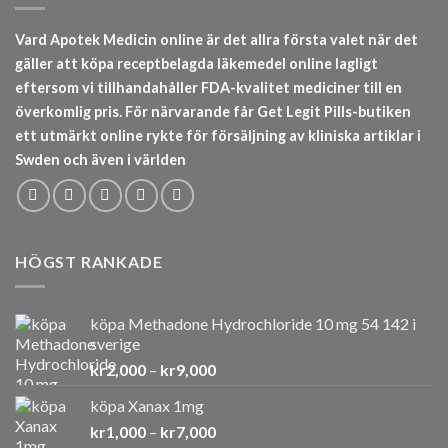
Vard Apotek Medicin online är det allra första valet när det
gäller att köpa receptbelagda läkemedel online lagligt
eftersom vi tillhandahåller FDA-kvalitet mediciner till en
överkomlig pris. För närvarande får Get Legit Pills-butiken
ett utmärkt online rykte för försäljning av kliniska artiklar i
Swden och även i världen
HÖGST RANKADE
köpa Methadone Hydrochloride 10 mg 54 142 i
sverige
Prisintervall:
kr
2,000
–
kr
9,000
kr2,000
köpa Xanax 1mg
till
Prisintervall:
kr
1,000
–
kr
7,000
kr9,000