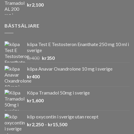
kr
2,100
var:
är:
kr550.
kr400.
BÄSTSÄLJARE
köpa Test E Testosteron Enanthate 250 mg 10 ml i
sverige
Det
Det
kr
400
kr
350
ursprungliga
nuvarande
köpa Anavar Oxandrolone 10 mg i sverige
priset
priset
kr
400
var:
är:
kr400.
kr350.
Köpa Tramadol 50mg i sverige
kr
1,600
köp oxycontin i sverige utan recept
Prisintervall:
kr
2,250
–
kr
15,500
kr2,250