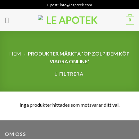
Skip
E-post:: info@leapotek.com
to
content
0
HEM
PRODUKTER MÄRKTA ”ÖP ZOLPIDEM KÖP
/
VIAGRA ONLINE”
FILTRERA
Inga produkter hittades som motsvarar ditt val.
OM OSS