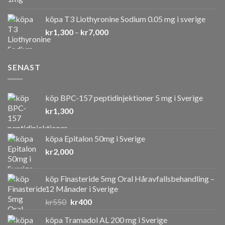
kr1,000
till
köpa T3 Liothyronine Sodium 0.05 mg i sverige
kr7,000
Prisintervall:
kr
1,300
–
kr
7,000
kr1,300
till
kr7,000
SENAST
köp BPC-157 peptidinjektioner 5 mg i Sverige
kr
1,300
köpa Epitalon 50mg i Sverige
kr
2,000
köp Finasteride 5mg Oral Håravfallsbehandling –
12 Månader i Sverige
Det
Det
kr
550
kr
400
ursprungliga
nuvarande
köpa Tramadol AL 200 mg i Sverige
priset
priset