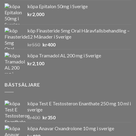
köpa Epitalon 50mg i Sverige
kr
2,000
köp Finasteride 5mg Oral Håravfallsbehandling –
12 Månader i Sverige
Det
Det
kr
550
kr
400
ursprungliga
nuvarande
köpa Tramadol AL 200 mg i Sverige
priset
priset
kr
2,100
var:
är:
kr550.
kr400.
BÄSTSÄLJARE
köpa Test E Testosteron Enanthate 250 mg 10 ml i
sverige
Det
Det
kr
400
kr
350
ursprungliga
nuvarande
köpa Anavar Oxandrolone 10 mg i sverige
priset
priset