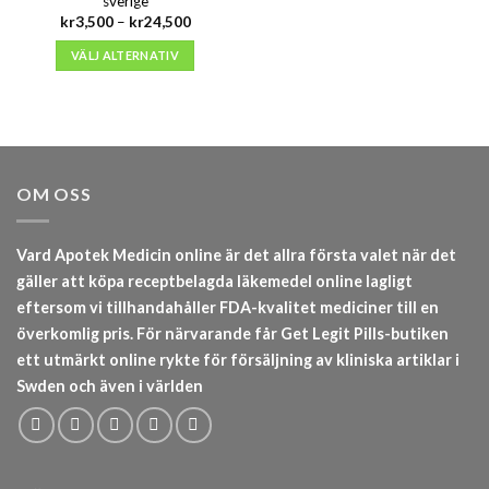
sverige
Prisintervall:
kr
3,500
–
kr
24,500
kr3,500
till
VÄLJ ALTERNATIV
kr24,500
OM OSS
Vard Apotek Medicin online är det allra första valet när det
gäller att köpa receptbelagda läkemedel online lagligt
eftersom vi tillhandahåller FDA-kvalitet mediciner till en
överkomlig pris. För närvarande får Get Legit Pills-butiken
ett utmärkt online rykte för försäljning av kliniska artiklar i
Swden och även i världen