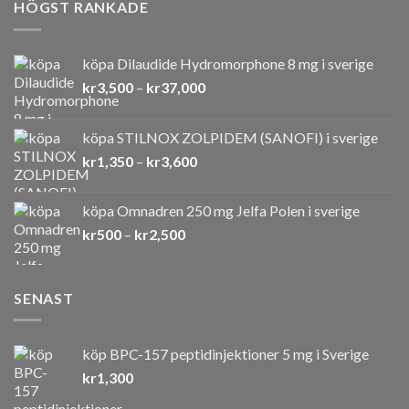
HÖGST RANKADE
köpa Dilaudide Hydromorphone 8 mg i sverige
Prisintervall:
kr
3,500
–
kr
37,000
kr3,500
till
köpa STILNOX ZOLPIDEM (SANOFI) i sverige
kr37,000
Prisintervall:
kr
1,350
–
kr
3,600
kr1,350
till
köpa Omnadren 250 mg Jelfa Polen i sverige
kr3,600
Prisintervall:
kr
500
–
kr
2,500
kr500
till
kr2,500
SENAST
köp BPC-157 peptidinjektioner 5 mg i Sverige
kr
1,300