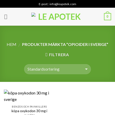
Skip
E-post:: info@leapotek.com
to
content
0
HEM
PRODUKTER MÄRKTA ”OPIOIDER I SVERIGE”
/
FILTRERA
BENZOS OCH PAINKILLERS
köpa oxykodon 30 mg i