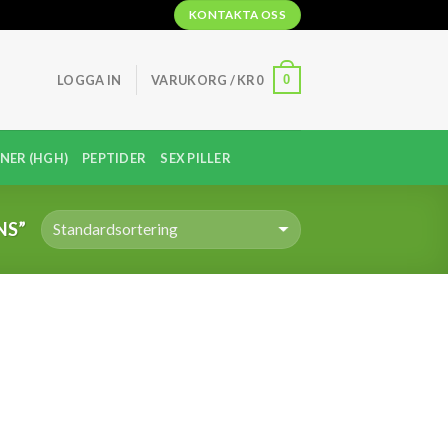
KONTAKTA OSS
0
LOGGA IN
VARUKORG /
KR
0
NER (HGH)
PEPTIDER
SEX PILLER
NS”