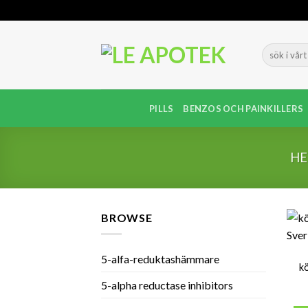
Skip
to
content
PILLS
BENZOS OCH PAINKILLERS
H
BROWSE
5-alfa-reduktashämmare
k
5-alpha reductase inhibitors