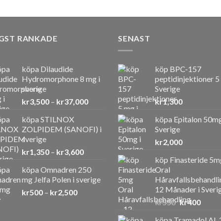
GST RANKADE
SENAST
köpa Dilaudide
köp BPC-157
Hydromorphone 8 mg i
peptidinjektioner 5
sverige
Sverige
Prisintervall:
kr
3,500
–
kr
37,000
kr
1,300
kr3,500
köpa STILNOX
köpa Epitalon 50mg
till
ZOLPIDEM (SANOFI) i
Sverige
kr37,000
sverige
kr
2,000
Prisintervall:
kr
1,350
–
kr
3,600
köp Finasteride 5m
kr1,350
köpa Omnadren 250
Oral
till
mg Jelfa Polen i sverige
Håravfallsbehandli
kr3,600
12 Månader i Sveri
Prisintervall:
kr
500
–
kr
2,500
Det
Det
kr500
kr
550
kr
400
ursprunglig
nuvar
till
köpa Tramadol AL 