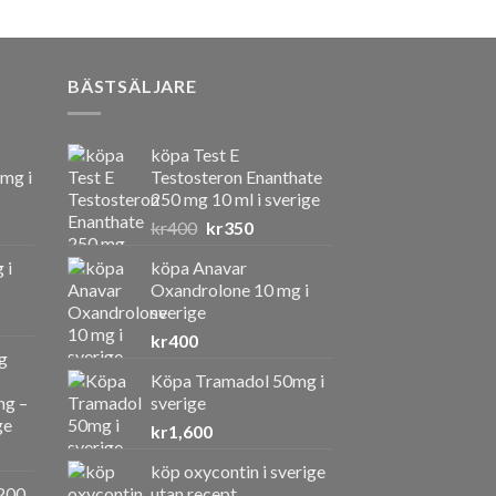
BÄSTSÄLJARE
köpa Test E
 mg i
Testosteron Enanthate
250 mg 10 ml i sverige
Det
Det
kr
400
kr
350
ursprungliga
nuvarande
 i
köpa Anavar
priset
priset
Oxandrolone 10 mg i
var:
är:
sverige
kr400.
kr350.
kr
400
g
Köpa Tramadol 50mg i
ng –
sverige
ge
kr
1,600
köp oxycontin i sverige
a
ande
200
utan recept