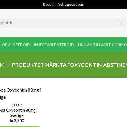
E-post:: info@leapotek.com
ORAL STEROID
INJECTABLE STEROID
HUMAN TILLVÄXT HORMO
EM
PRODUKTER MÄRKTA ”OXYCONTIN ABSTINE
/
PILLER
öpa Oxycontin 80mg i
Sverige
kr
3,500