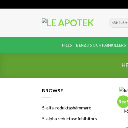
Skip
to
content
PILLS
BENZOS OCH PAINKILLERS
H
BROWSE
Rea
BE
5-alfa-reduktashämmare
k
5-alpha reductase inhibitors