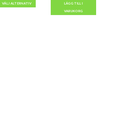
till
VÄLJ ALTERNATIV
LÄGG TILL I
kr15,000
VARUKORG