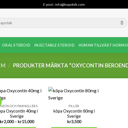
E-post:: info@leapotek.com
ORAL STEROID
INJECTABLE STEROID
HUMAN TILLVÄXT HORMO
EM
PRODUKTER MÄRKTA ”OXYCONTIN BEROEND
/
!
NZOS OCH PAINKILLERS
PILLER
öpa Oxycontin 40mg i
köpa Oxycontin 80mg i
Sverige
Sverige
Prisintervall:
kr
2,000
–
kr
15,000
kr
3,500
kr2,000