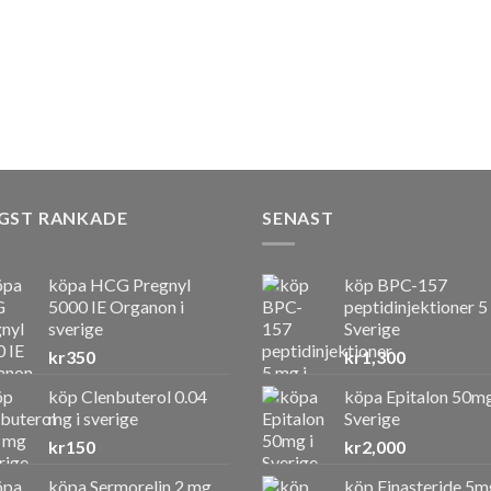
GST RANKADE
SENAST
köpa HCG Pregnyl
köp BPC-157
5000 IE Organon i
peptidinjektioner 5
sverige
Sverige
kr
350
kr
1,300
köp Clenbuterol 0.04
köpa Epitalon 50mg
mg i sverige
Sverige
kr
150
kr
2,000
köpa Sermorelin 2 mg
köp Finasteride 5m