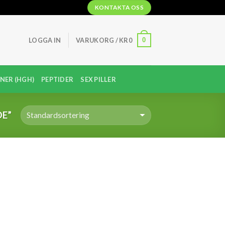
KONTAKTA OSS
0
LOGGA IN
VARUKORG /
KR
0
NER (HGH)
PEPTIDER
SEX PILLER
E”