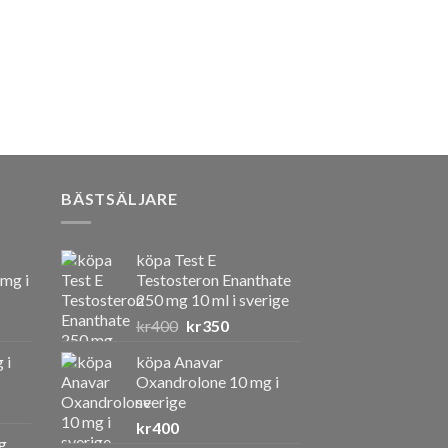
BÄSTSÄLJARE
köpa Test E
 mg i
Testosteron Enanthate
250 mg 10 ml i sverige
Det
Det
kr
400
kr
350
ursprungliga
nuvarande
 i
köpa Anavar
priset
priset
Oxandrolone 10 mg i
var:
är:
sverige
kr400.
kr350.
kr
400
g