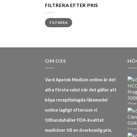
FILTRERA EFTER PRIS
Min
Max
FILTRERA
pris
pris
OM OSS
HÖ
Vard Apotek Medicin online är det
allra första valet när det gäller att
köpa receptbelagda läkemedel
online lagligt eftersom vi
tillhandahåller FDA-kvalitet
mediciner till en överkomlig pris.