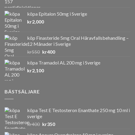
köpa Epitalon 50mg i Sverige
kr
2,000
köp Finasteride 5mg Oral Håravfallsbehandling –
12 Månader i Sverige
Det
Det
kr
550
kr
400
ursprungliga
nuvarande
köpa Tramadol AL 200 mg i Sverige
priset
priset
kr
2,100
var:
är:
kr550.
kr400.
BÄSTSÄLJARE
köpa Test E Testosteron Enanthate 250 mg 10 ml i
sverige
Det
Det
kr
400
kr
350
ursprungliga
nuvarande
köpa Anavar Oxandrolone 10 mg i sverige