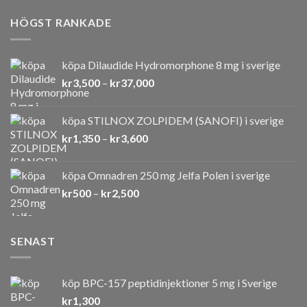
HÖGST RANKADE
köpa Dilaudide Hydromorphone 8 mg i sverige
Prisintervall:
kr
3,500
–
kr
37,000
kr3,500
till
köpa STILNOX ZOLPIDEM (SANOFI) i sverige
kr37,000
Prisintervall:
kr
1,350
–
kr
3,600
kr1,350
till
köpa Omnadren 250 mg Jelfa Polen i sverige
kr3,600
Prisintervall:
kr
500
–
kr
2,500
kr500
till
kr2,500
SENAST
köp BPC-157 peptidinjektioner 5 mg i Sverige
kr
1,300