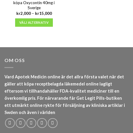
köpa Oxycontin 40mg i
Sverige
Prisintervall:
kr
2,000
–
kr
15,000
kr2,000
till
VÄLJ ALTERNATIV
kr15,000
OM OSS
Vard Apotek Medicin online är det allra första valet när det
gäller att köpa receptbelagda läkemedel online lagligt
eftersom vi tillhandahåller FDA-kvalitet mediciner till en
överkomlig pris. För närvarande får Get Legit Pills-butiken
ett utmärkt online rykte för försäljning av kliniska artiklar i
Swden och även i världen