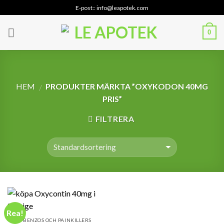
Skip
E-post:: info@leapotek.com
to
content
0
HEM
PRODUKTER MÄRKTA ”OXYKODON 40MG
/
PRIS”
FILTRERA
Rea!
BENZOS OCH PAINKILLERS