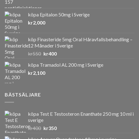
köpa Epitalon 50mg i Sverige
kr
2,000
köp Finasteride 5mg Oral Håravfallsbehandling –
12 Månader i Sverige
Det
Det
kr
550
kr
400
ursprungliga
nuvarande
köpa Tramadol AL 200 mg i Sverige
priset
priset
kr
2,100
var:
är:
kr550.
kr400.
BÄSTSÄLJARE
köpa Test E Testosteron Enanthate 250 mg 10 ml i
sverige
Det
Det
kr
400
kr
350
ursprungliga
nuvarande