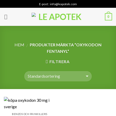
Skip
E-post:: info@leapotek.com
to
content
0
HEM
PRODUKTER MÄRKTA ”OXYKODON
/
FENTANYL”
FILTRERA
BENZOS OCH PAINKILLERS