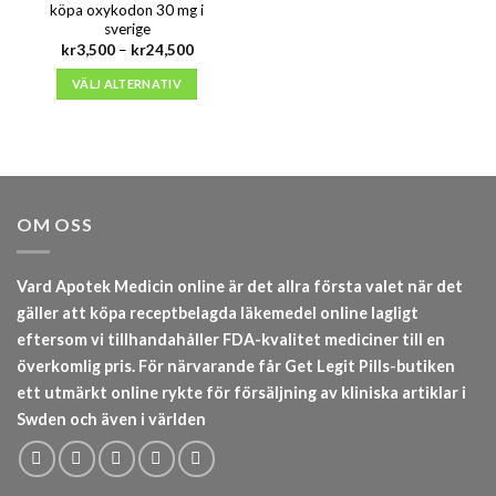
köpa oxykodon 30 mg i
sverige
Prisintervall:
kr
3,500
–
kr
24,500
kr3,500
till
VÄLJ ALTERNATIV
kr24,500
OM OSS
Vard Apotek Medicin online är det allra första valet när det
gäller att köpa receptbelagda läkemedel online lagligt
eftersom vi tillhandahåller FDA-kvalitet mediciner till en
överkomlig pris. För närvarande får Get Legit Pills-butiken
ett utmärkt online rykte för försäljning av kliniska artiklar i
Swden och även i världen