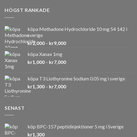
HÖGST RANKADE
köpa Methadone Hydrochloride 10 mg 54 142 i
sverige
Prisintervall:
kr
2,000
–
kr
9,000
kr2,000
köpa Xanax 1mg
till
Prisintervall:
kr
1,000
–
kr
7,000
kr9,000
kr1,000
till
köpa T3 Liothyronine Sodium 0.05 mg i sverige
kr7,000
Prisintervall:
kr
1,300
–
kr
7,000
kr1,300
till
kr7,000
SENAST
köp BPC-157 peptidinjektioner 5 mg i Sverige
kr
1,300