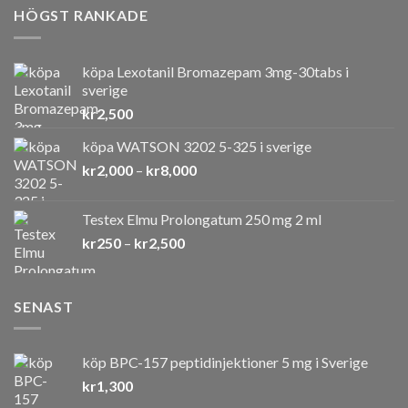
HÖGST RANKADE
köpa Lexotanil Bromazepam 3mg-30tabs i
sverige
kr
2,500
köpa WATSON 3202 5-325 i sverige
Prisintervall:
kr
2,000
–
kr
8,000
kr2,000
till
Testex Elmu Prolongatum 250 mg 2 ml
kr8,000
Prisintervall:
kr
250
–
kr
2,500
kr250
till
kr2,500
SENAST
köp BPC-157 peptidinjektioner 5 mg i Sverige
kr
1,300