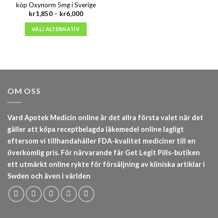
köp Oxynorm 5mg i Sverige
Prisintervall:
kr
1,850
–
kr
6,000
kr1,850
till
VÄLJ ALTERNATIV
kr6,000
OM OSS
Vard Apotek Medicin online är det allra första valet när det
gäller att köpa receptbelagda läkemedel online lagligt
eftersom vi tillhandahåller FDA-kvalitet mediciner till en
överkomlig pris. För närvarande får Get Legit Pills-butiken
ett utmärkt online rykte för försäljning av kliniska artiklar i
Swden och även i världen