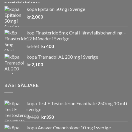
köpa Epitalon 50mg i Sverige
kr
2,000
köp Finasteride 5mg Oral Håravfallsbehandling –
12 Månader i Sverige
Det
Det
kr
550
kr
400
ursprungliga
nuvarande
köpa Tramadol AL 200 mg i Sverige
priset
priset
kr
2,100
var:
är:
kr550.
kr400.
BÄSTSÄLJARE
köpa Test E Testosteron Enanthate 250 mg 10 ml i
sverige
Det
Det
kr
400
kr
350
ursprungliga
nuvarande
köpa Anavar Oxandrolone 10 mg i sverige
priset
priset