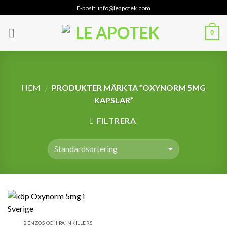
Skip
E-post:: info@leapotek.com
to
content
0
HEM
PRODUKTER MÄRKTA ”OXYNORM 5MG
/
KAPSLAR”
FILTRERA
BENZOS OCH PAINKILLERS