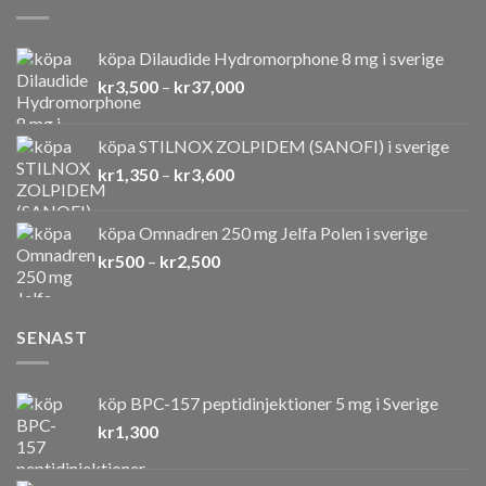
köpa Dilaudide Hydromorphone 8 mg i sverige
Prisintervall:
kr
3,500
–
kr
37,000
kr3,500
till
köpa STILNOX ZOLPIDEM (SANOFI) i sverige
kr37,000
Prisintervall:
kr
1,350
–
kr
3,600
kr1,350
till
köpa Omnadren 250 mg Jelfa Polen i sverige
kr3,600
Prisintervall:
kr
500
–
kr
2,500
kr500
till
kr2,500
SENAST
köp BPC-157 peptidinjektioner 5 mg i Sverige
kr
1,300