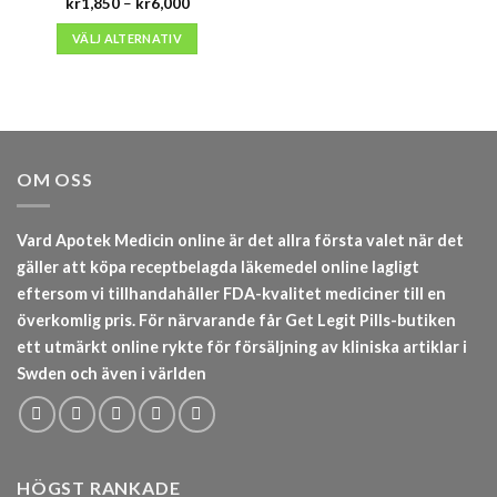
Prisintervall:
kr
1,850
–
kr
6,000
kr1,850
till
VÄLJ ALTERNATIV
kr6,000
OM OSS
Vard Apotek Medicin online är det allra första valet när det
gäller att köpa receptbelagda läkemedel online lagligt
eftersom vi tillhandahåller FDA-kvalitet mediciner till en
överkomlig pris. För närvarande får Get Legit Pills-butiken
ett utmärkt online rykte för försäljning av kliniska artiklar i
Swden och även i världen
HÖGST RANKADE