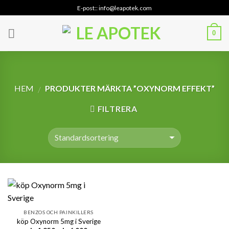
Skip
E-post:: info@leapotek.com
to
content
0
HEM
PRODUKTER MÄRKTA ”OXYNORM EFFEKT”
/
FILTRERA
BENZOS OCH PAINKILLERS
köp Oxynorm 5mg i Sverige