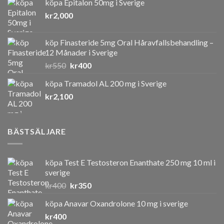
köpa Epitalon 50mg i Sverige
kr
2,000
köp Finasteride 5mg Oral Håravfallsbehandling –
12 Månader i Sverige
Det
Det
kr
550
kr
400
ursprungliga
nuvarande
köpa Tramadol AL 200 mg i Sverige
priset
priset
kr
2,100
var:
är:
kr550.
kr400.
BÄSTSÄLJARE
köpa Test E Testosteron Enanthate 250 mg 10 ml i
sverige
Det
Det
kr
400
kr
350
ursprungliga
nuvarande
köpa Anavar Oxandrolone 10 mg i sverige
priset
priset
kr
400
var:
är: