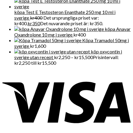
köpa Test E Testosteron Enanthate 250 mg 10 ml i
sverige
kr
400
Det ursprungliga priset var:
kr400.
kr
350
Det nuvarande priset är: kr350.
köpa Anavar
Oxandrolone 10 mg i sverige
kr
400
Köpa Tramadol 50mg i
sverige
kr
1,600
köp oxycontin i
sverige utan recept
kr
2,250
–
kr
15,500
Prisintervall:
kr2,250 till kr15,500