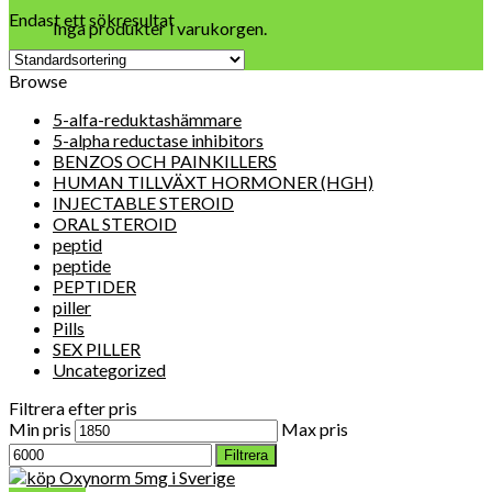
Endast ett sökresultat
Inga produkter i varukorgen.
Browse
5-alfa-reduktashämmare
5-alpha reductase inhibitors
BENZOS OCH PAINKILLERS
HUMAN TILLVÄXT HORMONER (HGH)
INJECTABLE STEROID
ORAL STEROID
peptid
peptide
PEPTIDER
piller
Pills
SEX PILLER
Uncategorized
Filtrera efter pris
Min pris
Max pris
Filtrera