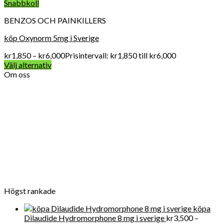
Snabbkoll
BENZOS OCH PAINKILLERS
köp Oxynorm 5mg i Sverige
kr
1,850
–
kr
6,000
Prisintervall: kr1,850 till kr6,000
Välj alternativ
Om oss
Vard Apotek Medicin online är det allra första valet när det
gäller att köpa receptbelagda läkemedel online lagligt eftersom
vi tillhandahåller FDA-kvalitet mediciner till en överkomlig pris.
För närvarande får Get Legit Pills-butiken ett utmärkt online
rykte för försäljning av kliniska artiklar i Swden och även i
världen
Högst rankade
köpa
Dilaudide Hydromorphone 8 mg i sverige
kr
3,500
–