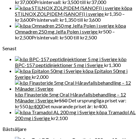
kr
37,000
Prisintervall: kr3,500 till kr37,000
köpa
STILNOX ZOLPIDEM (SANOFI) i sverige
kr
1,350
–
kr
3,600
Prisintervall: kr1,350 till kr3,600
köpa
Omnadren 250 mg Jelfa Polen i sverige
kr
500
–
kr
2,500
Prisintervall: kr500 till kr2,500
Senast
köp
BPC-157 peptidinjektioner 5 mg i Sverige
kr
1,300
köpa Epitalon 50mg i
Sverige
kr
2,000
köp Finasteride 5mg Oral Håravfallsbehandling – 12
Månader i Sverige
kr
550
Det ursprungliga priset var:
kr550.
kr
400
Det nuvarande priset är: kr400.
köpa Tramadol AL
200 mg i Sverige
kr
2,100
Bästsäljare