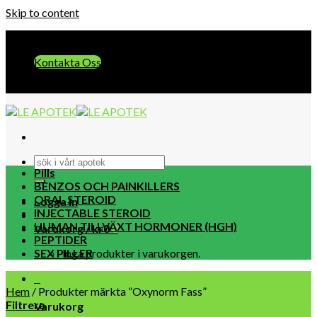
Skip to content
E-post:: info@leapotek.com
Kontakta Oss
E-post:: info@leapotek.com
Pills
BENZOS OCH PAINKILLERS
ORAL STEROID
Logga in
INJECTABLE STEROID
HUMAN TILLVÄXT HORMONER (HGH)
Varukorg /
kr
0
0
PEPTIDER
SEX PILLER
Inga produkter i varukorgen.
0
Hem
/
Produkter märkta ”Oxynorm Fass”
Filtrera
Varukorg