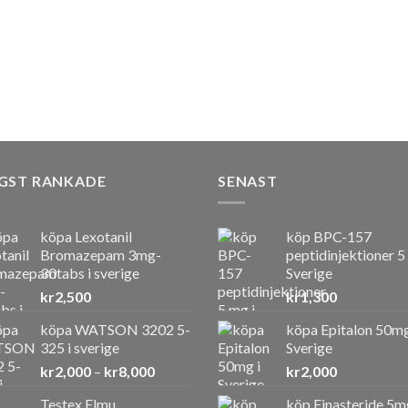
GST RANKADE
SENAST
köpa Lexotanil
köp BPC-157
Bromazepam 3mg-
peptidinjektioner 5
30tabs i sverige
Sverige
kr
2,500
kr
1,300
köpa WATSON 3202 5-
köpa Epitalon 50mg
325 i sverige
Sverige
Prisintervall:
kr
2,000
–
kr
8,000
kr
2,000
kr2,000
Testex Elmu
köp Finasteride 5m