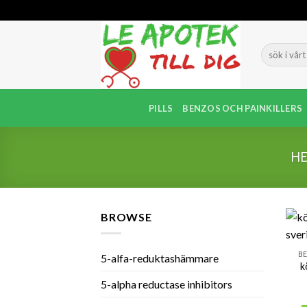
Skip
to
content
PILLS
BENZOS OCH PAINKILLERS
H
BROWSE
BE
5-alfa-reduktashämmare
k
5-alpha reductase inhibitors