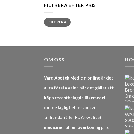
FILTRERA EFTER PRIS
Min
Max
FILTRERA
pris
pris
OM OSS
HÖ
Vard Apotek Medicin online är det
allra första valet när det gäller att
köpa receptbelagda läkemedel
online lagligt eftersom vi
tillhandahåller FDA-kvalitet
mediciner till en överkomlig pris.