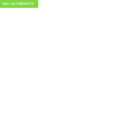
till
VÄLJ ALTERNATIV
kr7,500