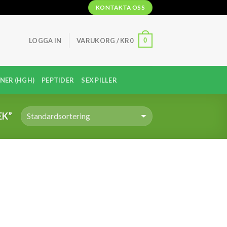
KONTAKTA OSS
0
LOGGA IN
VARUKORG /
KR
0
NER (HGH)
PEPTIDER
SEX PILLER
EK”