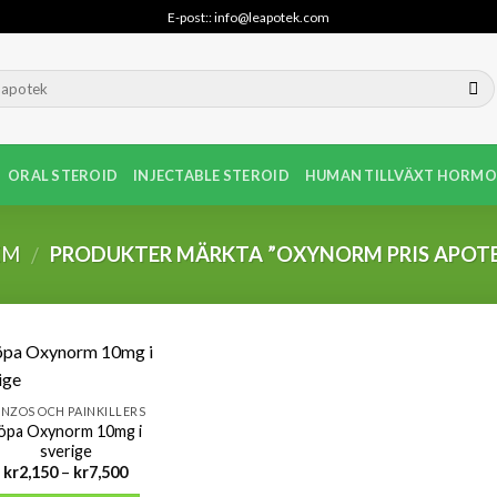
E-post:: info@leapotek.com
ORAL STEROID
INJECTABLE STEROID
HUMAN TILLVÄXT HORMO
EM
PRODUKTER MÄRKTA ”OXYNORM PRIS APOT
/
NZOS OCH PAINKILLERS
öpa Oxynorm 10mg i
sverige
Prisintervall:
kr
2,150
–
kr
7,500
kr2,150