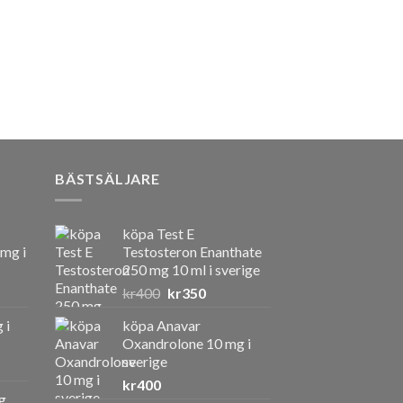
BÄSTSÄLJARE
köpa Test E
 mg i
Testosteron Enanthate
250 mg 10 ml i sverige
Det
Det
kr
400
kr
350
ursprungliga
nuvarande
 i
köpa Anavar
priset
priset
Oxandrolone 10 mg i
var:
är:
sverige
kr400.
kr350.
kr
400
g