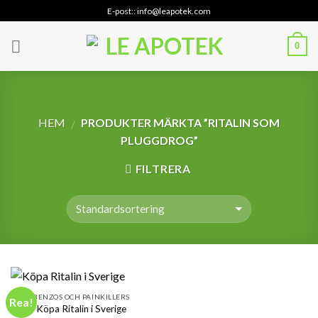
Skip
E-post:: info@leapotek.com
to
content
0
HEM
PRODUKTER MÄRKTA ”RITALIN SOM
/
PLUGGDROG”
FILTRERA
BENZOS OCH PAINKILLERS
Rea!
Köpa Ritalin i Sverige