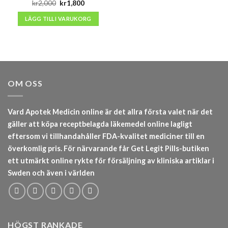
Det
Det
kr
2,000
kr
1,800
ursprungliga
nuvarande
priset
priset
LÄGG TILL I VARUKORG
var:
är:
kr2,000.
kr1,800.
OM OSS
Vard Apotek Medicin online är det allra första valet när det
gäller att köpa receptbelagda läkemedel online lagligt
eftersom vi tillhandahåller FDA-kvalitet mediciner till en
överkomlig pris. För närvarande får Get Legit Pills-butiken
ett utmärkt online rykte för försäljning av kliniska artiklar i
Swden och även i världen
HÖGST RANKADE