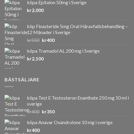
köpa Epitalon 50mg i Sverige
kr
2,000
köp Finasteride 5mg Oral Håravfallsbehandling –
12 Månader i Sverige
Det
Det
kr
550
kr
400
ursprungliga
nuvarande
köpa Tramadol AL 200 mg i Sverige
priset
priset
kr
2,100
var:
är:
kr550.
kr400.
BÄSTSÄLJARE
köpa Test E Testosteron Enanthate 250 mg 10 ml i
sverige
Det
Det
kr
400
kr
350
ursprungliga
nuvarande
köpa Anavar Oxandrolone 10 mg i sverige
priset
priset
kr
400
var:
är: