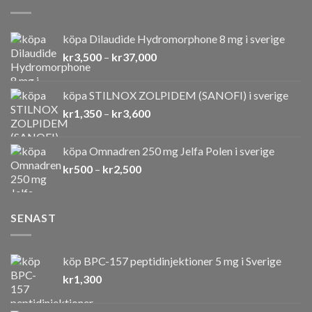
köpa Dilaudide Hydromorphone 8 mg i sverige
Prisintervall:
kr
3,500
–
kr
37,000
kr3,500
till
köpa STILNOX ZOLPIDEM (SANOFI) i sverige
kr37,000
Prisintervall:
kr
1,350
–
kr
3,600
kr1,350
till
köpa Omnadren 250 mg Jelfa Polen i sverige
kr3,600
Prisintervall:
kr
500
–
kr
2,500
kr500
till
kr2,500
SENAST
köp BPC-157 peptidinjektioner 5 mg i Sverige
kr
1,300