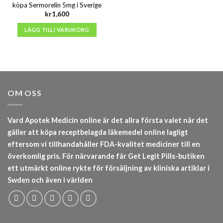
köpa Sermorelin 5mg i Sverige
kr
1,600
LÄGG TILL I VARUKORG
OM OSS
Vard Apotek Medicin online är det allra första valet när det
gäller att köpa receptbelagda läkemedel online lagligt
eftersom vi tillhandahåller FDA-kvalitet mediciner till en
överkomlig pris. För närvarande får Get Legit Pills-butiken
ett utmärkt online rykte för försäljning av kliniska artiklar i
Swden och även i världen