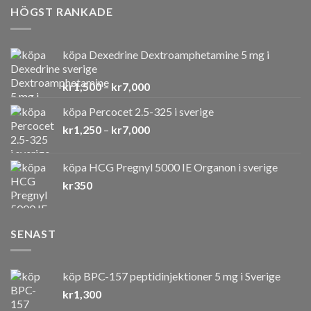
HÖGST RANKADE
köpa Dexedrine Dextroamphetamine 5 mg i
sverige
Prisintervall:
kr
1,500
–
kr
7,000
kr1,500
köpa Percocet 2.5-325 i sverige
till
Prisintervall:
kr
1,250
–
kr
7,000
kr7,000
kr1,250
till
köpa HCG Pregnyl 5000 IE Organon i sverige
kr7,000
kr
350
SENAST
köp BPC-157 peptidinjektioner 5 mg i Sverige
kr
1,300