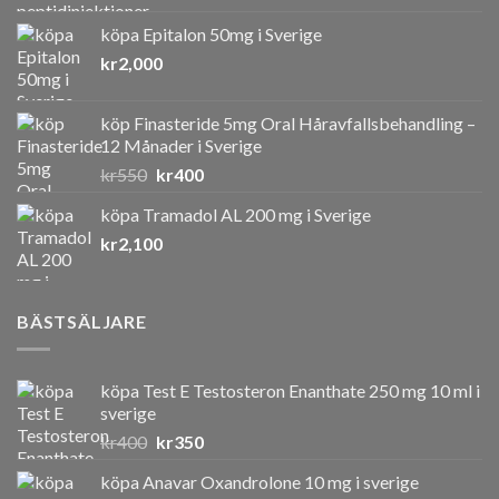
köpa Epitalon 50mg i Sverige
kr
2,000
köp Finasteride 5mg Oral Håravfallsbehandling –
12 Månader i Sverige
Det
Det
kr
550
kr
400
ursprungliga
nuvarande
köpa Tramadol AL 200 mg i Sverige
priset
priset
kr
2,100
var:
är:
kr550.
kr400.
BÄSTSÄLJARE
köpa Test E Testosteron Enanthate 250 mg 10 ml i
sverige
Det
Det
kr
400
kr
350
ursprungliga
nuvarande
köpa Anavar Oxandrolone 10 mg i sverige
priset
priset