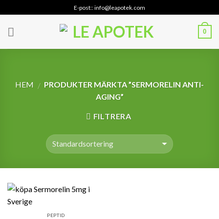
Skip
E-post:: info@leapotek.com
to
content
0
HEM
PRODUKTER MÄRKTA ”SERMORELIN ANTI-
/
AGING”
FILTRERA
PEPTID