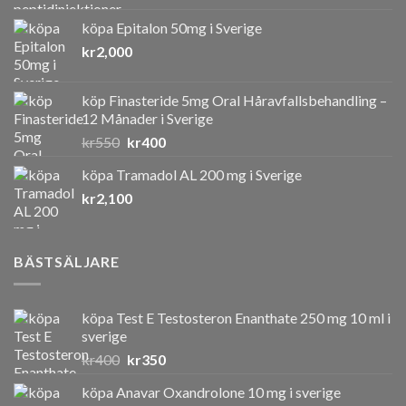
köpa Epitalon 50mg i Sverige
kr
2,000
köp Finasteride 5mg Oral Håravfallsbehandling –
12 Månader i Sverige
Det
Det
kr
550
kr
400
ursprungliga
nuvarande
köpa Tramadol AL 200 mg i Sverige
priset
priset
kr
2,100
var:
är:
kr550.
kr400.
BÄSTSÄLJARE
köpa Test E Testosteron Enanthate 250 mg 10 ml i
sverige
Det
Det
kr
400
kr
350
ursprungliga
nuvarande
köpa Anavar Oxandrolone 10 mg i sverige
priset
priset