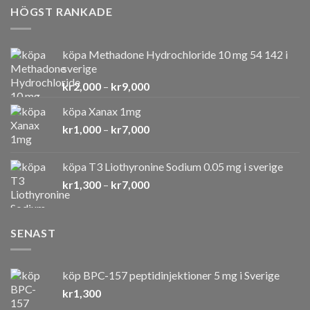
HÖGST RANKADE
köpa Methadone Hydrochloride 10 mg 54 142 i
sverige
Prisintervall:
kr
2,000
–
kr
9,000
kr2,000
köpa Xanax 1mg
till
Prisintervall:
kr
1,000
–
kr
7,000
kr9,000
kr1,000
till
köpa T3 Liothyronine Sodium 0.05 mg i sverige
kr7,000
Prisintervall:
kr
1,300
–
kr
7,000
kr1,300
till
kr7,000
SENAST
köp BPC-157 peptidinjektioner 5 mg i Sverige
kr
1,300