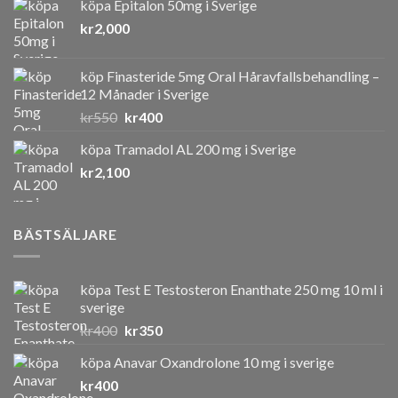
köpa Epitalon 50mg i Sverige
kr
2,000
köp Finasteride 5mg Oral Håravfallsbehandling –
12 Månader i Sverige
Det
Det
kr
550
kr
400
ursprungliga
nuvarande
köpa Tramadol AL 200 mg i Sverige
priset
priset
kr
2,100
var:
är:
kr550.
kr400.
BÄSTSÄLJARE
köpa Test E Testosteron Enanthate 250 mg 10 ml i
sverige
Det
Det
kr
400
kr
350
ursprungliga
nuvarande
köpa Anavar Oxandrolone 10 mg i sverige
priset
priset
kr
400
var:
är: