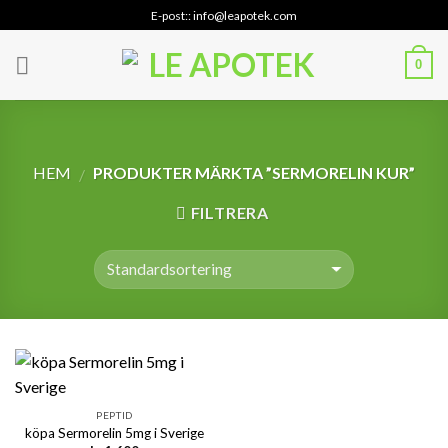
Skip
E-post:: info@leapotek.com
to
content
0
HEM
PRODUKTER MÄRKTA ”SERMORELIN KUR”
/
FILTRERA
PEPTID
köpa Sermorelin 5mg i Sverige