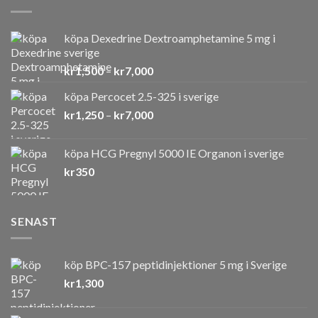
köpa Dexedrine Dextroamphetamine 5 mg i
sverige
Prisintervall:
kr
1,500
–
kr
7,000
kr1,500
köpa Percocet 2.5-325 i sverige
till
Prisintervall:
kr
1,250
–
kr
7,000
kr7,000
kr1,250
till
köpa HCG Pregnyl 5000 IE Organon i sverige
kr7,000
kr
350
SENAST
köp BPC-157 peptidinjektioner 5 mg i Sverige
kr
1,300