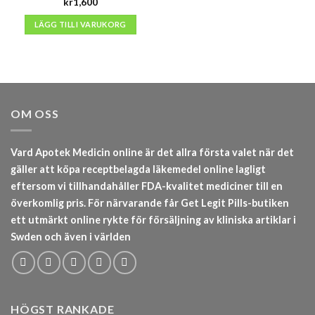
kr
1,600
LÄGG TILL I VARUKORG
OM OSS
Vard Apotek Medicin online är det allra första valet när det
gäller att köpa receptbelagda läkemedel online lagligt
eftersom vi tillhandahåller FDA-kvalitet mediciner till en
överkomlig pris. För närvarande får Get Legit Pills-butiken
ett utmärkt online rykte för försäljning av kliniska artiklar i
Swden och även i världen
HÖGST RANKADE